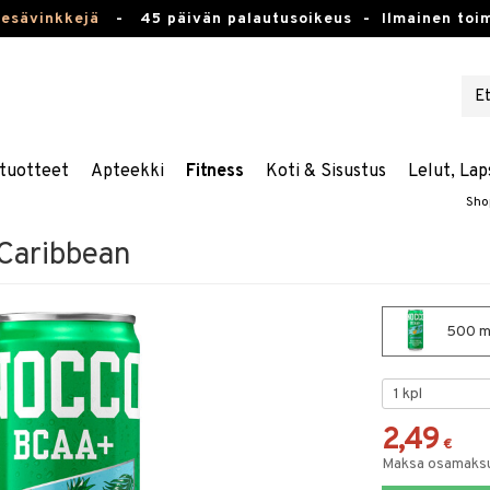
kesävinkkejä
-
45 päivän palautusoikeus -
Ilmainen toim
tuotteet
Apteekki
Fitness
Koti & Sisustus
Lelut, Lap
Sho
aribbean
500 m
2,49
€
Maksa osamaksul