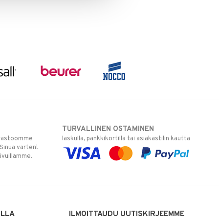
TURVALLINEN OSTAMINEN
varastoomme
laskulla, pankkikortilla tai asiakastilin kautta
 Sinua varten!
sivuillamme.
ILLA
ILMOITTAUDU UUTISKIRJEEMME