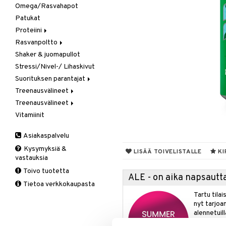
Omega/Rasvahapot
Gainer
Patukat
Kreatiini
Proteiini
Muut
Rasvanpoltto
Heraproteiini
Shaker & juomapullot
Sekoitettu proteiini
Kapselit/Tabletit
Stressi/Nivel-/ Lihaskivut
Soija- & Munaproteiini
Suorituksen parantajat
Treenausvälineet
Kreatiini
Treenausvälineet
Muut
Kuntoilu
Vitamiinit
Pre-Workout
Oheistarvikkeet
Kävelysauvat
Voima
Muut tuotteet
Asiakaspalvelu
Tuki ja suoja
Kysymyksiä &
Kyynärpää
LISÄÄ TOIVELISTALLE
KI
vastauksia
Nilkka
Toivo tuotetta
Pohkeet
ALE - on aika napsautta
Tietoa verkkokaupasta
Polvi
Tartu tila
Ranne
nyt tarjoa
alennetuill