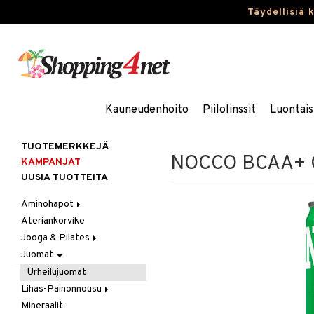
Täydellisiä 
Kauneudenhoito
Piilolinssit
Luontais
TUOTEMERKKEJÄ
NOCCO BCAA+ C
KAMPANJAT
UUSIA TUOTTEITA
Aminohapot
Ateriankorvike
Jauhe/Juoma
Jooga & Pilates
Kapselit/Tabletit
Juomat
Matot
Oheistarvikkeet
Urheilujuomat
Lihas-Painonnousu
Mineraalit
Aminohappo