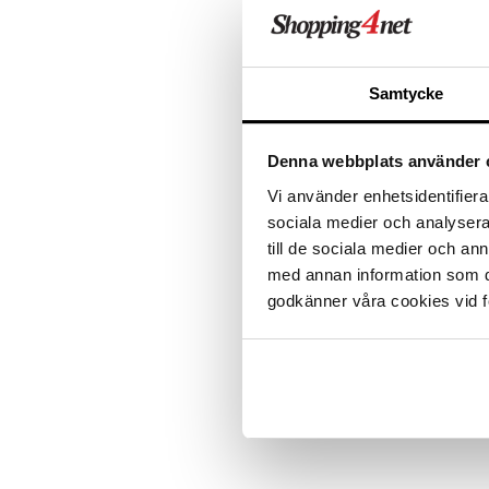
Ale on voi
suosikkitu
Näe kaikk
Samtycke
Tuotetieto
Tuotekuvaus tulossa pian
Denna webbplats använder 
Vi använder enhetsidentifierar
Tuotenumero
sociala medier och analysera 
FMEU2-PK-500
till de sociala medier och a
med annan information som du 
godkänner våra cookies vid f