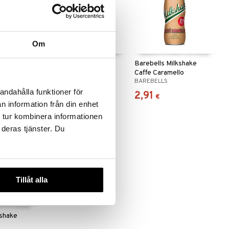
Om
kshake
NOCCO Juicy Breeze
Barebells Milkshake
Caffe Caramello
NOCCO
BAREBELLS
andahålla funktioner för
2,09
2,91
(
2,49
€
)
€
€
n information från din enhet
 tur kombinera informationen
 deras tjänster. Du
Tillåt alla
kshake