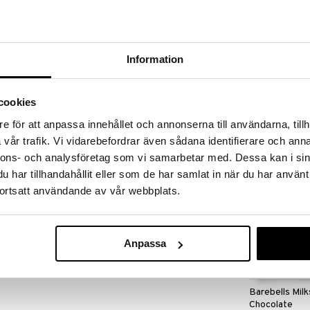
massa 31.8.2026 asti mutta ole nopea -
otteesi voivat päästä loppumaan!
i ale-löydöt »
Information
Barebells Mil
Creamy Pear
cookies
BAREBELLS
e för att anpassa innehållet och annonserna till användarna, tillh
2,91
€
vår trafik. Vi vidarebefordrar även sådana identifierare och anna
nnons- och analysföretag som vi samarbetar med. Dessa kan i sin
har tillhandahållit eller som de har samlat in när du har använt
ortsatt användande av vår webbplats.
Anpassa
Barebells Mil
Chocolate