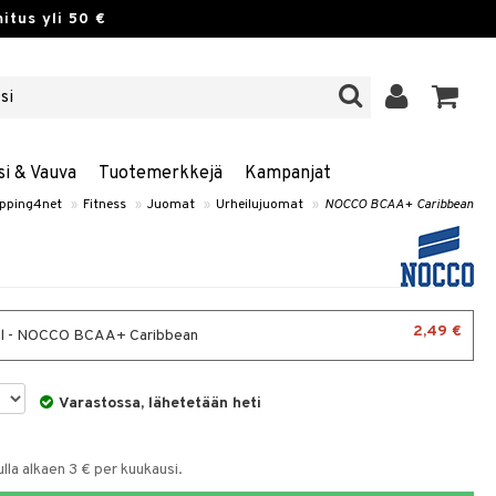
itus yli 50 €
si & Vauva
Tuotemerkkejä
Kampanjat
pping4net
»
Fitness
»
Juomat
»
Urheilujuomat
»
NOCCO BCAA+ Caribbean
2,49 €
l - NOCCO BCAA+ Caribbean
Varastossa, lähetetään heti
la alkaen 3 € per kuukausi.