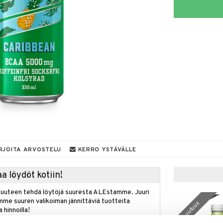
RJOITA ARVOSTELU
KERRO YSTÄVÄLLE
a löydöt kotiin!
isuuteen tehdä löytöjä suuresta ALEstamme. Juuri
mme suuren valikoiman jännittäviä tuotteita
uutuus
a hinnoilla!