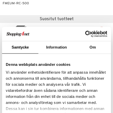
FMEUM-RC-500
Suositut tuotteet
-16%
uutuus
Samtycke
Information
Om
Denna webbplats använder cookies
Vi använder enhetsidentifierare för att anpassa innehållet
och annonserna till användarna, tillhandahålla funktioner
Barebells Milkshake Creamy Pear
NOCCO Juicy Breeze
för sociala medier och analysera vår trafik. Vi
BAREBELLS
NOCCO
vidarebefordrar även sådana identifierare och annan
information från din enhet till de sociala medier och
2,91
2,09
2,49
€
€
(
€
)
annons- och analysföretag som vi samarbetar med.
Dessa kan i sin tur kombinera informationen med annan