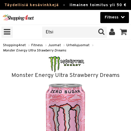
Täydellisiä kesävinkkejä
-
Ilmainen toimitus yli 50 €
Fitness
ERKKEJÄ
Kauneudenhoito
JAT
UOTTEITA
Piilolinssit
Shopping4net
»
Fitness
»
Juomat
»
Urheilujuomat
»
Monster Energy Ultra Strawberry Dreams
Luontaistuotteet
pot
Apteekki
rvike
Juoma
Monster Energy Ultra Strawberry Dreams
Pilates
t/Tabletit
Fitness
Koti & Sisustus
rvikkeet
ujuomat
Lelut, Lapsi & Vauva
inonnousu
Tuotemerkkejä
t
appo
Kampanjat
asvahapot