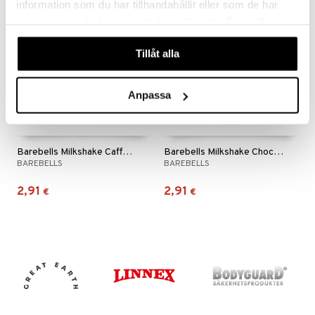
information som du har tillhandahållit eller som de har
samlat in när du har använt deras tjänster. Du godkänner
våra cookies vid fortsatt användande av vår webbplats.
Tillåt alla
Anpassa
Barebells Milkshake Caffe Caramello
Barebells Milkshake Chocolate
BAREBELLS
BAREBELLS
2,91
2,91
€
€