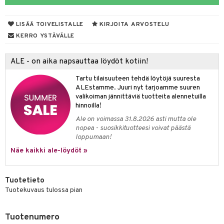
 verkkokaupasta
keet
LISÄÄ TOIVELISTALLE
KIRJOITA ARVOSTELU
vi
KERRO YSTÄVÄLLE
nne
ALE - on aika napsauttaa löydöt kotiin!
Tartu tilaisuuteen tehdä löytöjä suuresta
ALEstamme. Juuri nyt tarjoamme suuren
valikoiman jännittäviä tuotteita alennetuilla
hinnoilla!
Ale on voimassa 31.8.2026 asti mutta ole
nopea - suosikkituotteesi voivat päästä
loppumaan!
Näe kaikki ale-löydöt »
Tuotetieto
Tuotekuvaus tulossa pian
Tuotenumero