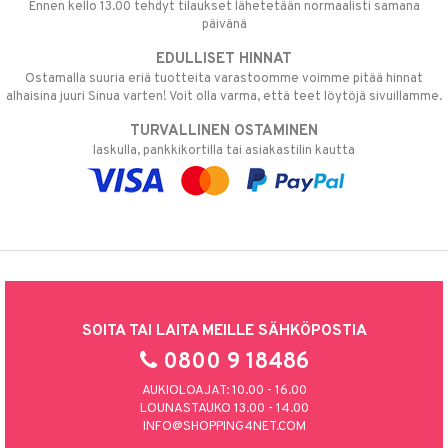
Ennen kello 13.00 tehdyt tilaukset lähetetään normaalisti samana
päivänä
EDULLISET HINNAT
Ostamalla suuria eriä tuotteita varastoomme voimme pitää hinnat
alhaisina juuri Sinua varten! Voit olla varma, että teet löytöjä sivuillamme.
TURVALLINEN OSTAMINEN
laskulla, pankkikortilla tai asiakastilin kautta
SOITA TAI LAITA MEILLE SÄHKÖPOSTIA
0800 9 18486
AUKIOLOAJAT: 10.00 - 16.00
LOUNASTAUKO 13.00 - 14.00
INFO@SHOPPING4NET.COM