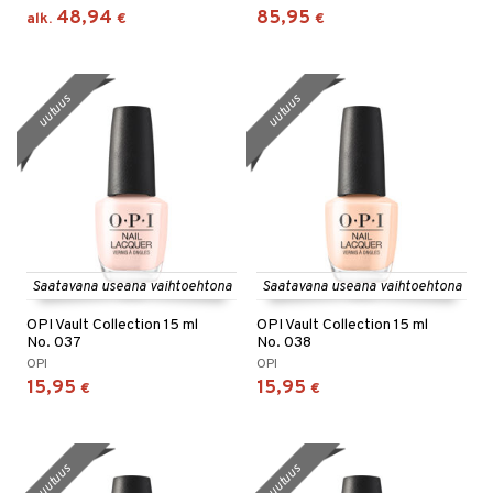
48,94
85,95
alk.
€
€
uutuus
uutuus
Saatavana useana vaihtoehtona
Saatavana useana vaihtoehtona
OPI Vault Collection 15 ml
OPI Vault Collection 15 ml
No. 037
No. 038
OPI
OPI
15,95
15,95
€
€
uutuus
uutuus