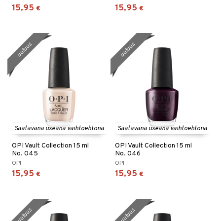
15,95
15,95
€
€
uutuus
uutuus
Saatavana useana vaihtoehtona
Saatavana useana vaihtoehtona
OPI Vault Collection 15 ml
OPI Vault Collection 15 ml
No. 045
No. 046
OPI
OPI
15,95
15,95
€
€
uutuus
uutuus