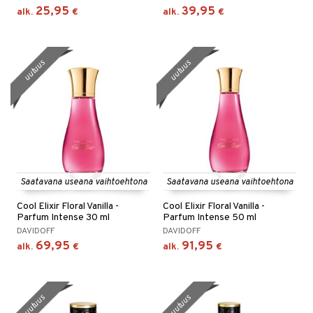
25,95
39,95
alk.
€
alk.
€
uutuus
uutuus
Saatavana useana vaihtoehtona
Saatavana useana vaihtoehtona
Cool Elixir Floral Vanilla -
Cool Elixir Floral Vanilla -
Parfum Intense 30 ml
Parfum Intense 50 ml
DAVIDOFF
DAVIDOFF
69,95
91,95
alk.
€
alk.
€
uutuus
uutuus