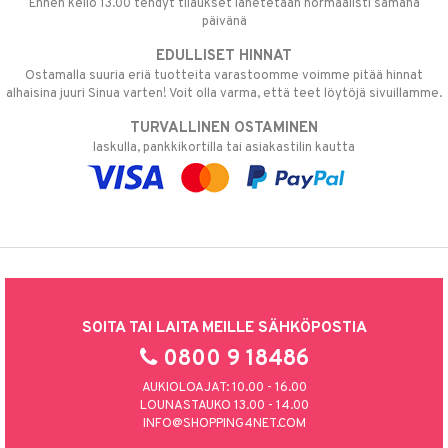
Ennen kello 13.00 tehdyt tilaukset lähetetään normaalisti samana
päivänä
EDULLISET HINNAT
Ostamalla suuria eriä tuotteita varastoomme voimme pitää hinnat
alhaisina juuri Sinua varten! Voit olla varma, että teet löytöjä sivuillamme.
TURVALLINEN OSTAMINEN
laskulla, pankkikortilla tai asiakastilin kautta
SOITA TAI LAITA MEILLE SÄHKÖPOSTIA
0800 9 18486
AUKIOLOAJAT: 10.00 - 16.00
LOUNASTAUKO 13.00 - 14.00
INFO@SHOPPING4NET.COM