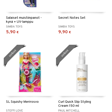
Salaiset muistiinpanot -
Secret Notes Set
kynä + UV-lamppu
SIMBA TOYS
SIMBA TOYS
5,90
9,90
€
€
uutuus
uutuus
SL Squishy Merirosvo
Curl Quick Slip Styling
Cream 150 ml
STEFFI LOVE
PAUL MITCHELL