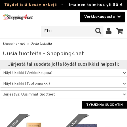
Täydellisiä kesävinkkejä
-
Ilmainen toimitus yli 50 €
Verkkokaupasta
JAT
Kauneudenhoito
UOTTEITA
Piilolinssit
Shopping4net
»
Uusia tuotteita
u sisään
Luontaistuotteet
Uusia tuotteita - Shopping4net
siakas
Apteekki
Järjestä tai suodata jotta löydät suosikkisi helposti:
nohtanut asiakastietoni
Fitness
spalvelu
Koti & Sisustus
ksiä & vastauksia
 hinnat
Lelut, Lapsi & Vauva
TYHJENNÄ SUODATIN
Shopping4netin myyntiehdot
Tuotemerkkejä
uutuus
uutuus
Kampanjat