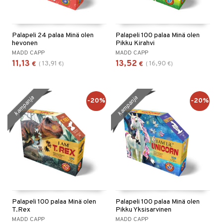
Palapeli 24 palaa Minä olen
Palapeli 100 palaa Minä olen
hevonen
Pikku Kirahvi
MADD CAPP
MADD CAPP
11,13
13,52
13,91
16,90
€
(
€
)
€
(
€
)
kampanja
kampanja
-20%
-20%
Palapeli 100 palaa Minä olen
Palapeli 100 palaa Minä olen
T.Rex
Pikku Yksisarvinen
MADD CAPP
MADD CAPP