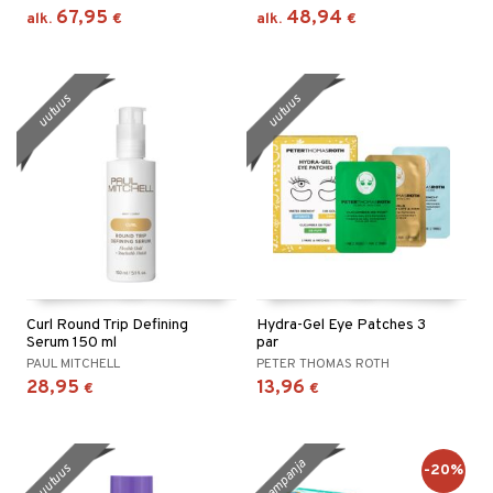
67,95
48,94
alk.
€
alk.
€
uutuus
uutuus
Curl Round Trip Defining
Hydra-Gel Eye Patches 3
Serum 150 ml
par
PAUL MITCHELL
PETER THOMAS ROTH
28,95
13,96
€
€
kampanja
-20%
uutuus