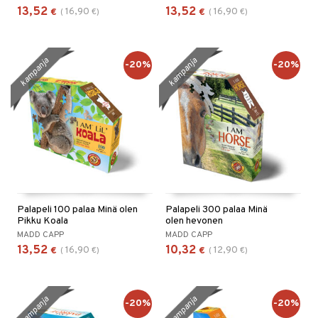
13,52
13,52
16,90
16,90
€
(
€
)
€
(
€
)
kampanja
kampanja
-20%
-20%
Palapeli 100 palaa Minä olen
Palapeli 300 palaa Minä
Pikku Koala
olen hevonen
MADD CAPP
MADD CAPP
13,52
10,32
16,90
12,90
€
(
€
)
€
(
€
)
kampanja
kampanja
-20%
-20%