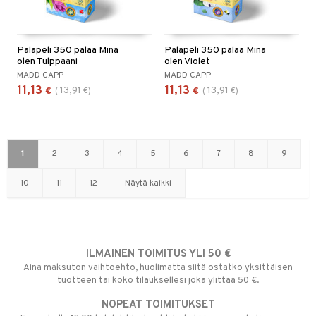
Palapeli 350 palaa Minä
Palapeli 350 palaa Minä
olen Tulppaani
olen Violet
MADD CAPP
MADD CAPP
11,13
11,13
13,91
13,91
€
(
€
)
€
(
€
)
1
2
3
4
5
6
7
8
9
10
11
12
Näytä kaikki
ILMAINEN TOIMITUS YLI 50 €
Aina maksuton vaihtoehto, huolimatta siitä ostatko yksittäisen
tuotteen tai koko tilauksellesi joka ylittää 50 €.
NOPEAT TOIMITUKSET