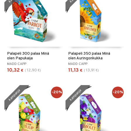
Palapeli 300 palaa Minä
Palapeli 350 palaa Minä
olen Papukaija
olen Auringonkukka
MADD CAPP
MADD CAPP
10,32
11,13
12,90
13,91
€
(
€
)
€
(
€
)
kampanja
kampanja
-20%
-20%