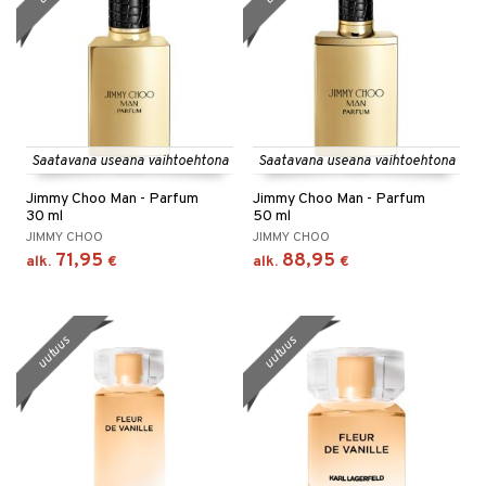
Saatavana useana vaihtoehtona
Saatavana useana vaihtoehtona
Jimmy Choo Man - Parfum
Jimmy Choo Man - Parfum
30 ml
50 ml
JIMMY CHOO
JIMMY CHOO
71,95
88,95
alk.
€
alk.
€
uutuus
uutuus