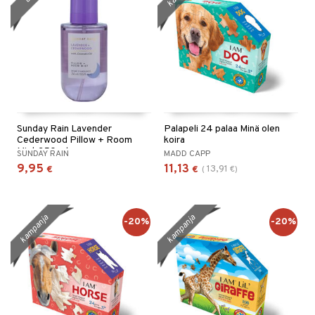
Sunday Rain Lavender
Palapeli 24 palaa Minä olen
Cederwood Pillow + Room
koira
Mist 250 ml
SUNDAY RAIN
MADD CAPP
9,95
11,13
13,91
€
€
(
€
)
kampanja
kampanja
-20%
-20%