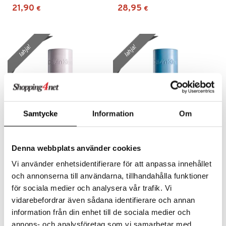
21,90
28,95
€
€
lahja!
lahja!
Samtycke
Information
Om
Saatavana useana vaihtoehtona
Saatavana useana vaihtoehtona
Denna webbplats använder cookies
CK Nude Vanilla - Hair &
CK Silky Coconut - Hair &
Body Mist 100 ml
Body Mist 100 ml
Vi använder enhetsidentifierare för att anpassa innehållet
CALVIN KLEIN
CALVIN KLEIN
och annonserna till användarna, tillhandahålla funktioner
25,95
25,95
alk.
€
alk.
€
för sociala medier och analysera vår trafik. Vi
vidarebefordrar även sådana identifierare och annan
information från din enhet till de sociala medier och
lahja!
lahja!
annons- och analysföretag som vi samarbetar med.