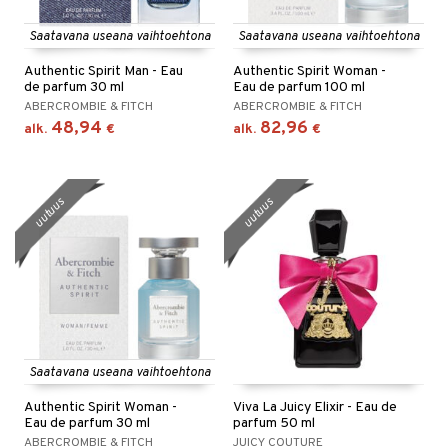
Saatavana useana vaihtoehtona
Saatavana useana vaihtoehtona
Authentic Spirit Man - Eau
Authentic Spirit Woman -
de parfum 30 ml
Eau de parfum 100 ml
ABERCROMBIE & FITCH
ABERCROMBIE & FITCH
48,94
82,96
alk.
€
alk.
€
uutuus
uutuus
Saatavana useana vaihtoehtona
Authentic Spirit Woman -
Viva La Juicy Elixir - Eau de
Eau de parfum 30 ml
parfum 50 ml
ABERCROMBIE & FITCH
JUICY COUTURE