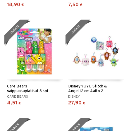
18,90
7,50
€
€
uutuus
uutuus
Care Bears
Disney YUYU Stitch &
saippuakuplatikut 3 kpl
Angel 12 cm Aalto 2
CARE BEARS
DISNEY
4,51
27,90
€
€
uutuus
uutuus