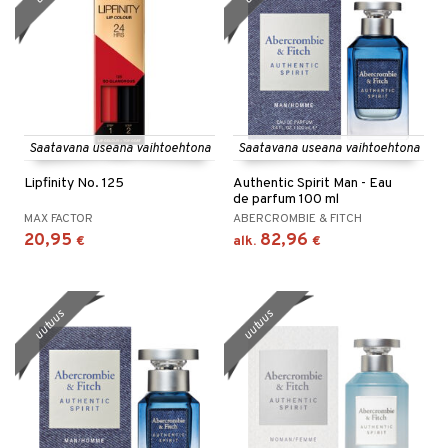
etojen suojaus
ksi
4net
Saatavana useana vaihtoehtona
Saatavana useana vaihtoehtona
Lipfinity No. 125
Authentic Spirit Man - Eau
de parfum 100 ml
MAX FACTOR
ABERCROMBIE & FITCH
20,95
82,96
€
alk.
€
uutuus
uutuus