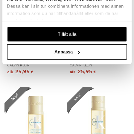
Dessa kan i sin tur kombinera informationen med annan
information som du har tillhandahållit eller som de har
samlat in när du har använt deras tjänster. Du godkänner
våra cookies vid fortsatt användande av vår webbplats.
Tillåt alla
Saatavana useana vaihtoehtona
Saatavana useana vaihtoehtona
Anpassa
CK Sheer Peach - Hair &
CK Cotton Musk - Hair &
Body Mist 100 ml
Body Mist 100 ml
CALVIN KLEIN
CALVIN KLEIN
25,95
25,95
alk.
€
alk.
€
lahja!
lahja!