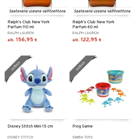
Saatavana useana vaihtoehtona
Saatavana useana vaihtoehtona
Ralph's Club New York
Ralph's Club New York
Parfum 110 ml
Parfum 60 ml
RALPH LAUREN
RALPH LAUREN
156,95
122,95
alk.
€
alk.
€
uutuus
uutuus
Disney Stitch Mini 15 cm
Frog Game
DISNEY STITCH
SIMBA TOYS