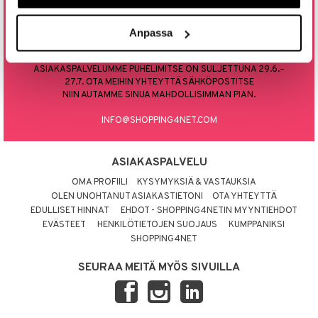
0800 9 18486
AUKIOLOAJAT: 10.00 - 16.00
Anpassa
LOUNASTAUKO 13.00 - 14.00
ASIAKASPALVELUMME PUHELIMITSE ON SULJETTUNA 29.6.–
27.7. OTA MEIHIN YHTEYTTÄ SÄHKÖPOSTITSE
NIIN AUTAMME SINUA MAHDOLLISIMMAN PIAN.
INFO@SHOPPING4NET.COM
ASIAKASPALVELU
OMA PROFIILI
KYSYMYKSIÄ & VASTAUKSIA
OLEN UNOHTANUT ASIAKASTIETONI
OTA YHTEYTTÄ
EDULLISET HINNAT
EHDOT - SHOPPING4NETIN MYYNTIEHDOT
EVÄSTEET
HENKILÖTIETOJEN SUOJAUS
KUMPPANIKSI
SHOPPING4NET
SEURAA MEITÄ MYÖS SIVUILLA