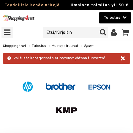
Täydellisiä kesävinkkejä
-
Ilmainen toimitus yli 50 €
Tulostus
 TULOSTIN
Kauneudenhoito
JAT
Piilolinssit
ruunat
Shopping4net
»
Tulostus
»
Mustepatruunat
»
Epson
Luontaistuotteet
×
it
r
Valitusta kategoriasta ei löytynyt yhtään tuotetta!
isätarvikkeet
r
Apteekki
vapaperi
Fitness
spalvelu
Koti & Sisustus
ksiä & vastauksia
tuotetta
Lelut, Lapsi & Vauva
k
 verkkokaupasta
Tuotemerkkejä
Kampanjat
i
 Minolta