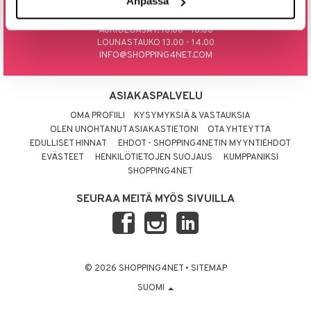
Anpassa
0800 9 18486
AUKIOLOAJAT: 10.00 - 16.00
LOUNASTAUKO 13.00 - 14.00
INFO@SHOPPING4NET.COM
ASIAKASPALVELU
OMA PROFIILI
KYSYMYKSIÄ & VASTAUKSIA
OLEN UNOHTANUT ASIAKASTIETONI
OTA YHTEYTTÄ
EDULLISET HINNAT
EHDOT - SHOPPING4NETIN MYYNTIEHDOT
EVÄSTEET
HENKILÖTIETOJEN SUOJAUS
KUMPPANIKSI
SHOPPING4NET
SEURAA MEITÄ MYÖS SIVUILLA
© 2026 SHOPPING4NET
•
SITEMAP
SUOMI