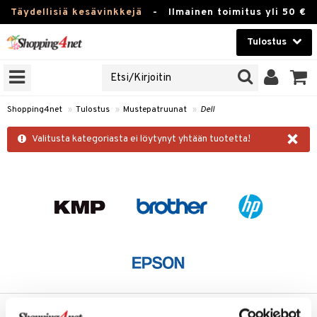
Täydellisiä kesävinkkejä
-
Ilmainen toimitus yli 50 €
Tulostus
 TULOSTIN
Kauneudenhoito
JAT
Piilolinssit
ruunat
Shopping4net
»
Tulostus
»
Mustepatruunat
»
Dell
Luontaistuotteet
×
it
r
Valitusta kategoriasta ei löytynyt yhtään tuotetta!
isätarvikkeet
r
Apteekki
vapaperi
Fitness
spalvelu
Koti & Sisustus
ksiä & vastauksia
tuotetta
Lelut, Lapsi & Vauva
k
 verkkokaupasta
Tuotemerkkejä
Kampanjat
i
 Minolta