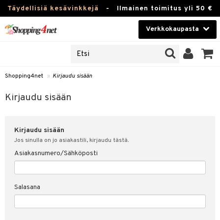
Täydellisiä kesävinkkejä
-
Ilmainen toimitus yli 50 €
Verkkokaupasta
JAT
Kauneudenhoito
UOTTEITA
Piilolinssit
Shopping4net
»
Kirjaudu sisään
u sisään
Luontaistuotteet
siakas
Kirjaudu sisään
Apteekki
nohtanut asiakastietoni
Kirjaudu sisään
Fitness
spalvelu
Jos sinulla on jo asiakastili, kirjaudu tästä.
Koti & Sisustus
Asiakasnumero/Sähköposti
ksiä & vastauksia
 hinnat
Lelut, Lapsi & Vauva
Salasana
Shopping4netin myyntiehdot
Tuotemerkkejä
Kampanjat