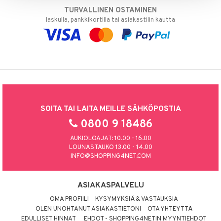
TURVALLINEN OSTAMINEN
laskulla, pankkikortilla tai asiakastilin kautta
SOITA TAI LAITA MEILLE SÄHKÖPOSTIA
0800 9 18486
AUKIOLOAJAT: 10.00 - 16.00
LOUNASTAUKO 13.00 - 14.00
INFO@SHOPPING4NET.COM
ASIAKASPALVELU
OMA PROFIILI
KYSYMYKSIÄ & VASTAUKSIA
OLEN UNOHTANUT ASIAKASTIETONI
OTA YHTEYTTÄ
EDULLISET HINNAT
EHDOT - SHOPPING4NETIN MYYNTIEHDOT