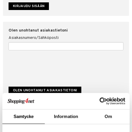
etojen suojaus
ksi
4net
Olen unohtanut asiakastietoni
Asiakasnumero/Sähköposti
Luo uusi asiakas
Samtycke
Information
Om
Hyviä tarjouksia
Laskutustiedot
Tilauksen tila & historiikki