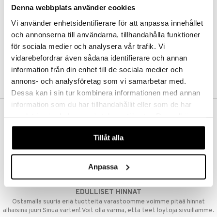
Denna webbplats använder cookies
Kestotilaus
Pidä tuotteita silmällä
Vi använder enhetsidentifierare för att anpassa innehållet
Arvostele tuotteita
Toivelistat
och annonserna till användarna, tillhandahålla funktioner
för sociala medier och analysera vår trafik. Vi
vidarebefordrar även sådana identifierare och annan
information från din enhet till de sociala medier och
LUO ASIAKAS
annons- och analysföretag som vi samarbetar med.
Dessa kan i sin tur kombinera informationen med annan
information som du har tillhandahållit eller som de har
samlat in när du har använt deras tjänster. Du godkänner
ILMAINEN TOIMITUS YLI 50 €
våra cookies vid fortsatt användande av vår webbplats.
Aina maksuton vaihtoehto, huolimatta siitä ostatko yksittäisen
Tillåt alla
tuotteen tai koko tilauksellesi joka ylittää 50 €.
NOPEAT TOIMITUKSET
Anpassa
Ennen kello 13.00 tehdyt tilaukset lähetetään normaalisti samana
päivänä
EDULLISET HINNAT
Ostamalla suuria eriä tuotteita varastoomme voimme pitää hinnat
alhaisina juuri Sinua varten! Voit olla varma, että teet löytöjä sivuillamme.