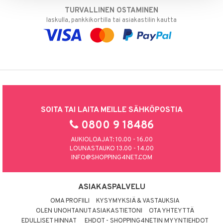
TURVALLINEN OSTAMINEN
laskulla, pankkikortilla tai asiakastilin kautta
SOITA TAI LAITA MEILLE SÄHKÖPOSTIA
0800 9 18486
AUKIOLOAJAT: 10.00 - 16.00
LOUNASTAUKO 13.00 - 14.00
INFO@SHOPPING4NET.COM
ASIAKASPALVELU
OMA PROFIILI
KYSYMYKSIÄ & VASTAUKSIA
OLEN UNOHTANUT ASIAKASTIETONI
OTA YHTEYTTÄ
EDULLISET HINNAT
EHDOT - SHOPPING4NETIN MYYNTIEHDOT