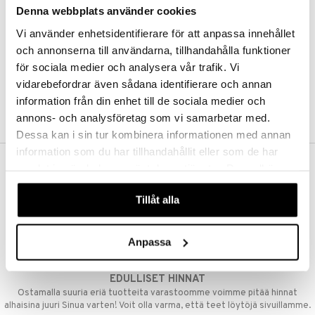
Denna webbplats använder cookies
Kestotilaus
Pidä tuotteita silmällä
Vi använder enhetsidentifierare för att anpassa innehållet
Arvostele tuotteita
Toivelistat
och annonserna till användarna, tillhandahålla funktioner
för sociala medier och analysera vår trafik. Vi
vidarebefordrar även sådana identifierare och annan
information från din enhet till de sociala medier och
LUO ASIAKAS
annons- och analysföretag som vi samarbetar med.
Dessa kan i sin tur kombinera informationen med annan
information som du har tillhandahållit eller som de har
samlat in när du har använt deras tjänster. Du godkänner
ILMAINEN TOIMITUS YLI 50 €
våra cookies vid fortsatt användande av vår webbplats.
Aina maksuton vaihtoehto, huolimatta siitä ostatko yksittäisen
Tillåt alla
tuotteen tai koko tilauksellesi joka ylittää 50 €.
NOPEAT TOIMITUKSET
Anpassa
Ennen kello 13.00 tehdyt tilaukset lähetetään normaalisti samana
päivänä
EDULLISET HINNAT
Ostamalla suuria eriä tuotteita varastoomme voimme pitää hinnat
alhaisina juuri Sinua varten! Voit olla varma, että teet löytöjä sivuillamme.