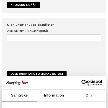
etojen suojaus
ksi
4net
Olen unohtanut asiakastietoni
Asiakasnumero/Sähköposti
Luo uusi asiakas
Samtycke
Information
Om
Hyviä tarjouksia
Laskutustiedot
Tilauksen tila & historiikki