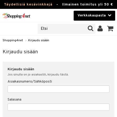
Täydellisiä kesävinkkejä
-
Ilmainen toimitus yli 50 €
Verkkokaupasta
JAT
Kauneudenhoito
UOTTEITA
Piilolinssit
Shopping4net
»
Kirjaudu sisään
u sisään
Luontaistuotteet
siakas
Kirjaudu sisään
Apteekki
nohtanut asiakastietoni
Kirjaudu sisään
Fitness
spalvelu
Jos sinulla on jo asiakastili, kirjaudu tästä.
Koti & Sisustus
Asiakasnumero/Sähköposti
ksiä & vastauksia
 hinnat
Lelut, Lapsi & Vauva
Salasana
Shopping4netin myyntiehdot
Tuotemerkkejä
Kampanjat