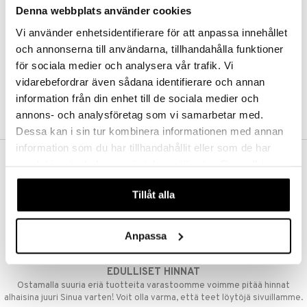
Denna webbplats använder cookies
Kestotilaus
Pidä tuotteita silmällä
Vi använder enhetsidentifierare för att anpassa innehållet
Arvostele tuotteita
Toivelistat
och annonserna till användarna, tillhandahålla funktioner
för sociala medier och analysera vår trafik. Vi
vidarebefordrar även sådana identifierare och annan
information från din enhet till de sociala medier och
LUO ASIAKAS
annons- och analysföretag som vi samarbetar med.
Dessa kan i sin tur kombinera informationen med annan
information som du har tillhandahållit eller som de har
samlat in när du har använt deras tjänster. Du godkänner
ILMAINEN TOIMITUS YLI 50 €
våra cookies vid fortsatt användande av vår webbplats.
Aina maksuton vaihtoehto, huolimatta siitä ostatko yksittäisen
Tillåt alla
tuotteen tai koko tilauksellesi joka ylittää 50 €.
NOPEAT TOIMITUKSET
Anpassa
Ennen kello 13.00 tehdyt tilaukset lähetetään normaalisti samana
päivänä
EDULLISET HINNAT
Ostamalla suuria eriä tuotteita varastoomme voimme pitää hinnat
alhaisina juuri Sinua varten! Voit olla varma, että teet löytöjä sivuillamme.