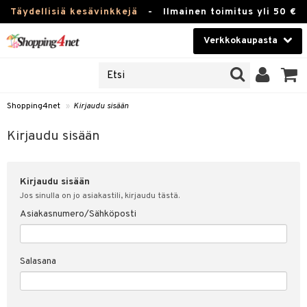
Täydellisiä kesävinkkejä
-
Ilmainen toimitus yli 50 €
Verkkokaupasta
JAT
Kauneudenhoito
UOTTEITA
Piilolinssit
Shopping4net
»
Kirjaudu sisään
u sisään
Luontaistuotteet
siakas
Kirjaudu sisään
Apteekki
nohtanut asiakastietoni
Kirjaudu sisään
Fitness
spalvelu
Jos sinulla on jo asiakastili, kirjaudu tästä.
Koti & Sisustus
Asiakasnumero/Sähköposti
ksiä & vastauksia
 hinnat
Lelut, Lapsi & Vauva
Salasana
Shopping4netin myyntiehdot
Tuotemerkkejä
Kampanjat