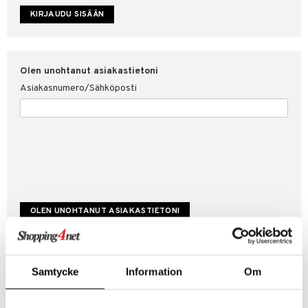
etojen suojaus
ksi
4net
Olen unohtanut asiakastietoni
Asiakasnumero/Sähköposti
Luo uusi asiakas
Samtycke
Information
Om
Hyviä tarjouksia
Laskutustiedot
Tilauksen tila & historiikki