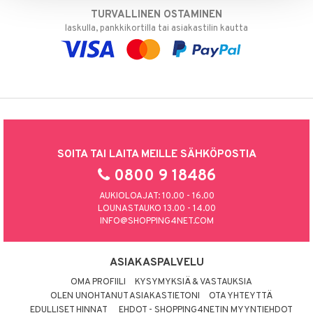
TURVALLINEN OSTAMINEN
laskulla, pankkikortilla tai asiakastilin kautta
SOITA TAI LAITA MEILLE SÄHKÖPOSTIA
0800 9 18486
AUKIOLOAJAT: 10.00 - 16.00
LOUNASTAUKO 13.00 - 14.00
INFO@SHOPPING4NET.COM
ASIAKASPALVELU
OMA PROFIILI
KYSYMYKSIÄ & VASTAUKSIA
OLEN UNOHTANUT ASIAKASTIETONI
OTA YHTEYTTÄ
EDULLISET HINNAT
EHDOT - SHOPPING4NETIN MYYNTIEHDOT