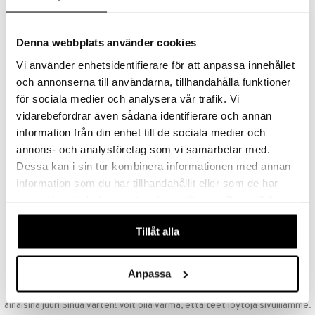
Kestotilaus
Pidä tuotteita silmällä
Arvostele tuotteita
Denna webbplats använder cookies
Toivelistat
Vi använder enhetsidentifierare för att anpassa innehållet
och annonserna till användarna, tillhandahålla funktioner
för sociala medier och analysera vår trafik. Vi
LUO ASIAKAS
vidarebefordrar även sådana identifierare och annan
information från din enhet till de sociala medier och
annons- och analysföretag som vi samarbetar med.
Dessa kan i sin tur kombinera informationen med annan
ILMAINEN TOIMITUS YLI 50 €
information som du har tillhandahållit eller som de har
Aina maksuton vaihtoehto, huolimatta siitä ostatko yksittäisen
samlat in när du har använt deras tjänster. Du godkänner
tuotteen tai koko tilauksellesi joka ylittää 50 €.
våra cookies vid fortsatt användande av vår webbplats.
NOPEAT TOIMITUKSET
Tillåt alla
Ennen kello 13.00 tehdyt tilaukset lähetetään normaalisti samana
päivänä
Anpassa
EDULLISET HINNAT
Ostamalla suuria eriä tuotteita varastoomme voimme pitää hinnat
alhaisina juuri Sinua varten! Voit olla varma, että teet löytöjä sivuillamme.