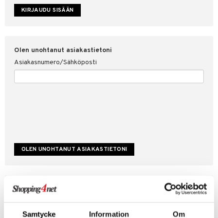
etojen suojaus
ksi
4net
Olen unohtanut asiakastietoni
Asiakasnumero/Sähköposti
Luo uusi asiakas
Hyviä tarjouksia
Laskutustiedot
Samtycke
Information
Om
Tilauksen tila & historiikki