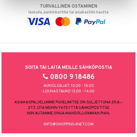
TURVALLINEN OSTAMINEN
laskulla, pankkikortilla tai asiakastilin kautta
SOITA TAI LAITA MEILLE SÄHKÖPOSTIA
0800 9 18486
AUKIOLOAJAT: 10.00 - 16.00
LOUNASTAUKO 13.00 - 14.00
ASIAKASPALVELUMME PUHELIMITSE ON SULJETTUNA 29.6.–
27.7. OTA MEIHIN YHTEYTTÄ SÄHKÖPOSTITSE
NIIN AUTAMME SINUA MAHDOLLISIMMAN PIAN.
INFO@SHOPPING4NET.COM