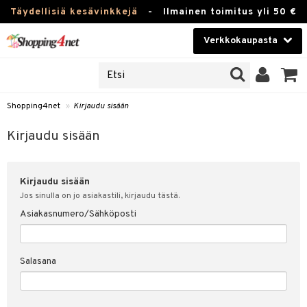
Täydellisiä kesävinkkejä
-
Ilmainen toimitus yli 50 €
Verkkokaupasta
JAT
Kauneudenhoito
UOTTEITA
Piilolinssit
Shopping4net
»
Kirjaudu sisään
u sisään
Luontaistuotteet
siakas
Kirjaudu sisään
Apteekki
nohtanut asiakastietoni
Kirjaudu sisään
Fitness
spalvelu
Jos sinulla on jo asiakastili, kirjaudu tästä.
Koti & Sisustus
Asiakasnumero/Sähköposti
ksiä & vastauksia
 hinnat
Lelut, Lapsi & Vauva
Salasana
Shopping4netin myyntiehdot
Tuotemerkkejä
Kampanjat