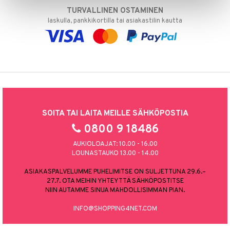
TURVALLINEN OSTAMINEN
laskulla, pankkikortilla tai asiakastilin kautta
SOITA TAI LAITA MEILLE SÄHKÖPOSTIA
0800 9 18486
AUKIOLOAJAT: 10.00 - 16.00
LOUNASTAUKO 13.00 - 14.00
ASIAKASPALVELUMME PUHELIMITSE ON SULJETTUNA 29.6.–
27.7. OTA MEIHIN YHTEYTTÄ SÄHKÖPOSTITSE
NIIN AUTAMME SINUA MAHDOLLISIMMAN PIAN.
INFO@SHOPPING4NET.COM