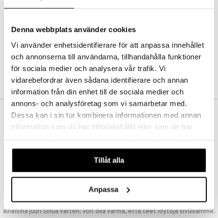
Kestotilaus
Pidä tuotteita silmällä
Arvostele tuotteita
Denna webbplats använder cookies
Toivelistat
Vi använder enhetsidentifierare för att anpassa innehållet
och annonserna till användarna, tillhandahålla funktioner
för sociala medier och analysera vår trafik. Vi
LUO ASIAKAS
vidarebefordrar även sådana identifierare och annan
information från din enhet till de sociala medier och
annons- och analysföretag som vi samarbetar med.
Dessa kan i sin tur kombinera informationen med annan
ILMAINEN TOIMITUS YLI 50 €
information som du har tillhandahållit eller som de har
Aina maksuton vaihtoehto, huolimatta siitä ostatko yksittäisen
samlat in när du har använt deras tjänster. Du godkänner
tuotteen tai koko tilauksellesi joka ylittää 50 €.
våra cookies vid fortsatt användande av vår webbplats.
NOPEAT TOIMITUKSET
Tillåt alla
Ennen kello 13.00 tehdyt tilaukset lähetetään normaalisti samana
päivänä
Anpassa
EDULLISET HINNAT
Ostamalla suuria eriä tuotteita varastoomme voimme pitää hinnat
alhaisina juuri Sinua varten! Voit olla varma, että teet löytöjä sivuillamme.