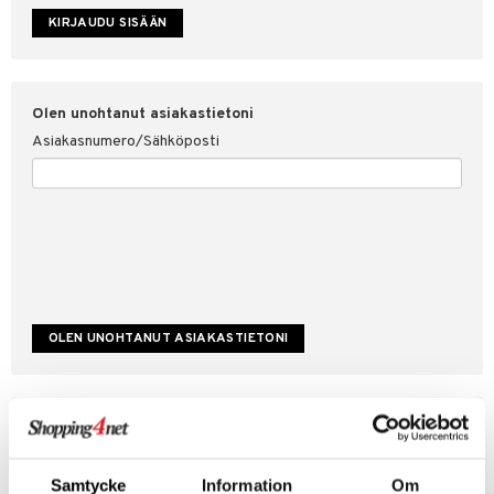
etojen suojaus
ksi
4net
Olen unohtanut asiakastietoni
Asiakasnumero/Sähköposti
Luo uusi asiakas
Hyviä tarjouksia
Laskutustiedot
Samtycke
Information
Om
Tilauksen tila & historiikki