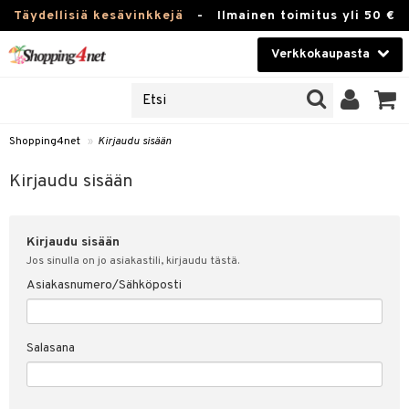
Täydellisiä kesävinkkejä
-
Ilmainen toimitus yli 50 €
Verkkokaupasta
JAT
Kauneudenhoito
UOTTEITA
Piilolinssit
Shopping4net
»
Kirjaudu sisään
u sisään
Luontaistuotteet
siakas
Kirjaudu sisään
Apteekki
nohtanut asiakastietoni
Kirjaudu sisään
Fitness
spalvelu
Jos sinulla on jo asiakastili, kirjaudu tästä.
Koti & Sisustus
Asiakasnumero/Sähköposti
ksiä & vastauksia
 hinnat
Lelut, Lapsi & Vauva
Salasana
Shopping4netin myyntiehdot
Tuotemerkkejä
Kampanjat