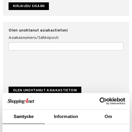
etojen suojaus
ksi
4net
Olen unohtanut asiakastietoni
Asiakasnumero/Sähköposti
Luo uusi asiakas
Samtycke
Information
Om
Hyviä tarjouksia
Laskutustiedot
Tilauksen tila & historiikki