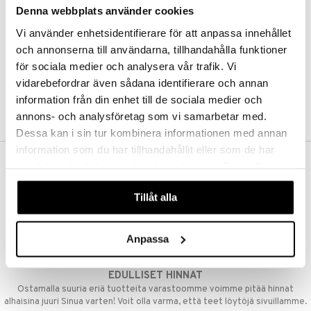
Denna webbplats använder cookies
Kestotilaus
Pidä tuotteita silmällä
Vi använder enhetsidentifierare för att anpassa innehållet
Arvostele tuotteita
Toivelistat
och annonserna till användarna, tillhandahålla funktioner
för sociala medier och analysera vår trafik. Vi
vidarebefordrar även sådana identifierare och annan
information från din enhet till de sociala medier och
LUO ASIAKAS
annons- och analysföretag som vi samarbetar med.
Dessa kan i sin tur kombinera informationen med annan
information som du har tillhandahållit eller som de har
samlat in när du har använt deras tjänster. Du godkänner
ILMAINEN TOIMITUS YLI 50 €
våra cookies vid fortsatt användande av vår webbplats.
Aina maksuton vaihtoehto, huolimatta siitä ostatko yksittäisen
Tillåt alla
tuotteen tai koko tilauksellesi joka ylittää 50 €.
NOPEAT TOIMITUKSET
Anpassa
Ennen kello 13.00 tehdyt tilaukset lähetetään normaalisti samana
päivänä
EDULLISET HINNAT
Ostamalla suuria eriä tuotteita varastoomme voimme pitää hinnat
alhaisina juuri Sinua varten! Voit olla varma, että teet löytöjä sivuillamme.