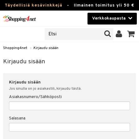
Täydellisiä kesävinkkejä
-
Ilmainen toimitus yli 50 €
Verkkokaupasta
JAT
Kauneudenhoito
UOTTEITA
Piilolinssit
Shopping4net
»
Kirjaudu sisään
u sisään
Luontaistuotteet
siakas
Kirjaudu sisään
Apteekki
nohtanut asiakastietoni
Kirjaudu sisään
Fitness
spalvelu
Jos sinulla on jo asiakastili, kirjaudu tästä.
Koti & Sisustus
Asiakasnumero/Sähköposti
ksiä & vastauksia
 hinnat
Lelut, Lapsi & Vauva
Salasana
Shopping4netin myyntiehdot
Tuotemerkkejä
Kampanjat