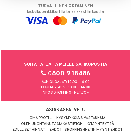
TURVALLINEN OSTAMINEN
laskulla, pankkikortilla tai asiakastilin kautta
SOITA TAI LAITA MEILLE SÄHKÖPOSTIA
0800 9 18486
AUKIOLOAJAT: 10.00 - 16.00
LOUNASTAUKO 13.00 - 14.00
INFO@SHOPPING4NET.COM
ASIAKASPALVELU
OMA PROFIILI
KYSYMYKSIÄ & VASTAUKSIA
OLEN UNOHTANUT ASIAKASTIETONI
OTA YHTEYTTÄ
EDULLISET HINNAT
EHDOT - SHOPPING4NETIN MYYNTIEHDOT