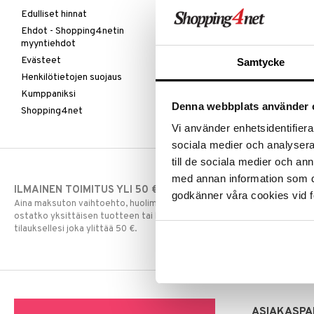
Edulliset hinnat
Ehdot - Shopping4netin
myyntiehdot
Evästeet
Samtycke
Henkilötietojen suojaus
Kumppaniksi
Denna webbplats använder 
Shopping4net
Vi använder enhetsidentifierar
sociala medier och analysera 
till de sociala medier och a
med annan information som du 
ILMAINEN TOIMITUS YLI 50 €
NOPEAT TOI
godkänner våra cookies vid f
Aina maksuton vaihtoehto, huolimatta siitä
Ennen kello 13.
ostatko yksittäisen tuotteen tai koko
normaalisti sa
tilauksellesi joka ylittää 50 €.
ASIAKASPA