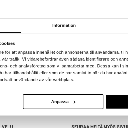
Information
cookies
e för att anpassa innehållet och annonserna till användarna, tillh
vår trafik. Vi vidarebefordrar även sådana identifierare och anna
nnons- och analysföretag som vi samarbetar med. Dessa kan i sin
har tillhandahållit eller som de har samlat in när du har använt
MITUKSET
EDULLISET HINNAT
ortsatt användande av vår webbplats.
00 tehdyt tilaukset lähetetään
Ostamalla suuria eriä tuotteita 
mana päivänä
voimme pitää hinnat alhaisina juuri
Voit olla varma, että teet löytöjä 
Anpassa
LVELU
SEURAA MEITÄ MYÖS SIVU