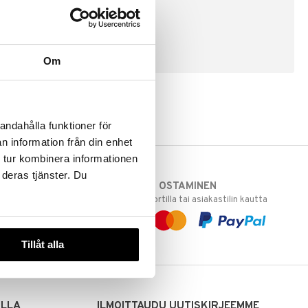
LUO ASIAKAS
Om
andahålla funktioner för
n information från din enhet
 tur kombinera informationen
 deras tjänster. Du
TURVALLINEN OSTAMINEN
varastoomme
laskulla, pankkikortilla tai asiakastilin kautta
 Sinua varten!
sivuillamme.
Tillåt alla
ILLA
ILMOITTAUDU UUTISKIRJEEMME