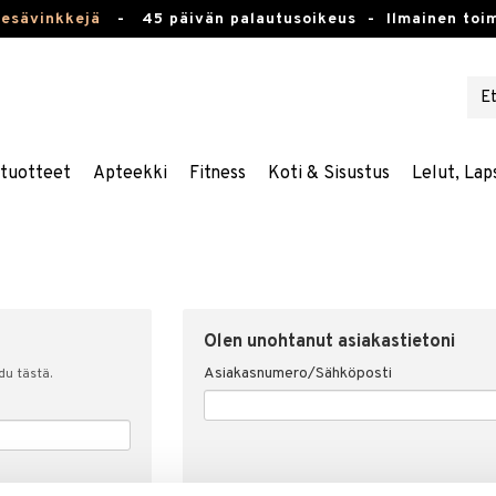
kesävinkkejä
-
45 päivän palautusoikeus -
Ilmainen toim
stuotteet
Apteekki
Fitness
Koti & Sisustus
Lelut, Lap
Olen unohtanut asiakastietoni
Asiakasnumero/Sähköposti
udu tästä.