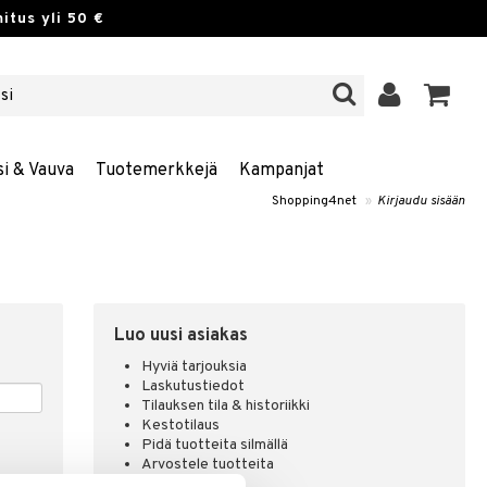
itus yli 50 €
si & Vauva
Tuotemerkkejä
Kampanjat
Shopping4net
»
Kirjaudu sisään
Luo uusi asiakas
Hyviä tarjouksia
Laskutustiedot
Tilauksen tila & historiikki
Kestotilaus
Pidä tuotteita silmällä
Arvostele tuotteita
Toivelistat