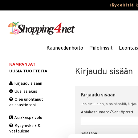
Täydellisiä 
Kauneudenhoito
Piilolinssit
Luontai
KAMPANJAT
Kirjaudu sisään
UUSIA TUOTTEITA
Kirjaudu sisään
Uusi asiakas
Kirjaudu sisään
Olen unohtanut
Jos sinulla on jo asiakastili, kirja
asiakastietoni
Asiakasnumero/Sähköposti
Asiakaspalvelu
Kysymyksiä &
vastauksia
Salasana