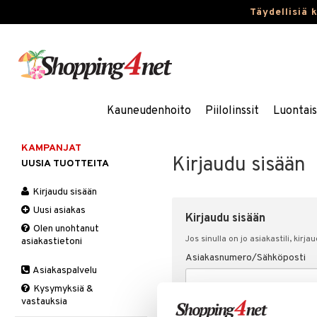
Täydellisiä 
Kauneudenhoito
Piilolinssit
Luontai
KAMPANJAT
Kirjaudu sisään
UUSIA TUOTTEITA
Kirjaudu sisään
Uusi asiakas
Kirjaudu sisään
Olen unohtanut
Jos sinulla on jo asiakastili, kirja
asiakastietoni
Asiakasnumero/Sähköposti
Asiakaspalvelu
Kysymyksiä &
vastauksia
Salasana