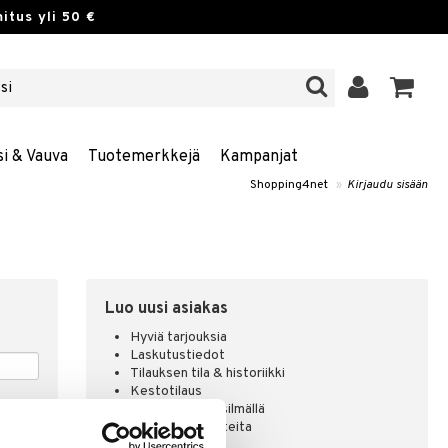
itus yli 50 €
si & Vauva
Tuotemerkkejä
Kampanjat
Shopping4net
»
Kirjaudu sisään
Luo uusi asiakas
Hyviä tarjouksia
Laskutustiedot
Tilauksen tila & historiikki
Kestotilaus
Pidä tuotteita silmällä
Arvostele tuotteita
Toivelistat