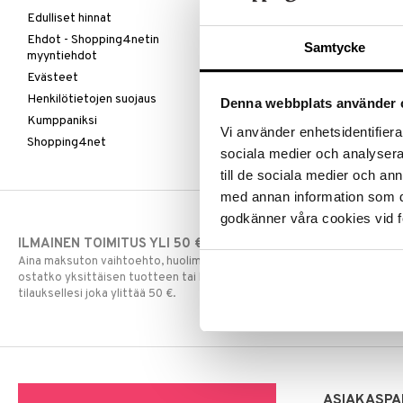
Edulliset hinnat
Ehdot - Shopping4netin
Samtycke
myyntiehdot
Evästeet
Henkilötietojen suojaus
Denna webbplats använder 
Kumppaniksi
Vi använder enhetsidentifierar
Shopping4net
sociala medier och analysera 
till de sociala medier och a
med annan information som du 
godkänner våra cookies vid f
ILMAINEN TOIMITUS YLI 50 €
NOPEAT TOI
Aina maksuton vaihtoehto, huolimatta siitä
Ennen kello 13.
ostatko yksittäisen tuotteen tai koko
normaalisti sa
tilauksellesi joka ylittää 50 €.
ASIAKASPA