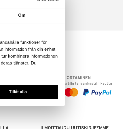
Om
LUO ASIAKAS
andahålla funktioner för
n information från din enhet
 tur kombinera informationen
 deras tjänster. Du
TURVALLINEN OSTAMINEN
varastoomme
laskulla, pankkikortilla tai asiakastilin kautta
 Sinua varten!
Tillåt alla
sivuillamme.
ILLA
ILMOITTAUDU UUTISKIRJEEMME