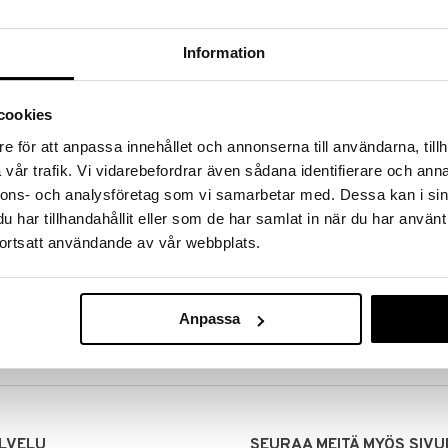
Information
cookies
e för att anpassa innehållet och annonserna till användarna, tillh
vår trafik. Vi vidarebefordrar även sådana identifierare och anna
nnons- och analysföretag som vi samarbetar med. Dessa kan i sin
har tillhandahållit eller som de har samlat in när du har använt
ortsatt användande av vår webbplats.
MITUKSET
EDULLISET HINNAT
00 tehdyt tilaukset lähetetään
Ostamalla suuria eriä tuotteita 
mana päivänä
voimme pitää hinnat alhaisina juuri
Anpassa
Voit olla varma, että teet löytöjä 
LVELU
SEURAA MEITÄ MYÖS SIVU