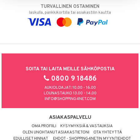
TURVALLINEN OSTAMINEN
laskulla, pankkikortilla tai asiakastilin kautta
SOITA TAI LAITA MEILLE SÄHKÖPOSTIA
0800 9 18486
AUKIOLOAJAT: 10.00 - 16.00
LOUNASTAUKO 13.00 - 14.00
INFO@SHOPPING4NET.COM
ASIAKASPALVELU
OMA PROFIILI
KYSYMYKSIÄ & VASTAUKSIA
OLEN UNOHTANUT ASIAKASTIETONI
OTA YHTEYTTÄ
EDULLISET HINNAT
EHDOT - SHOPPING4NETIN MYYNTIEHDOT