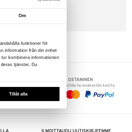
Om
LUO ASIAKAS
andahålla funktioner för
n information från din enhet
 tur kombinera informationen
 deras tjänster. Du
TURVALLINEN OSTAMINEN
varastoomme
laskulla, pankkikortilla tai asiakastilin kautta
 Sinua varten!
Tillåt alla
sivuillamme.
ILLA
ILMOITTAUDU UUTISKIRJEEMME