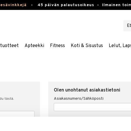
kesävinkkejä
-
45 päivän palautusoikeus -
Ilmainen toim
stuotteet
Apteekki
Fitness
Koti & Sisustus
Lelut, Lap
Olen unohtanut asiakastietoni
Asiakasnumero/Sähköposti
udu tästä.