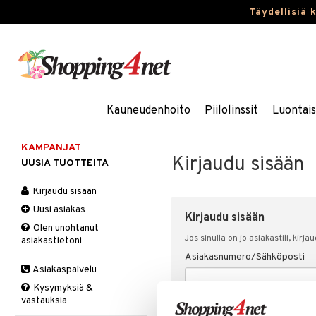
Täydellisiä 
Kauneudenhoito
Piilolinssit
Luontai
KAMPANJAT
Kirjaudu sisään
UUSIA TUOTTEITA
Kirjaudu sisään
Uusi asiakas
Kirjaudu sisään
Olen unohtanut
Jos sinulla on jo asiakastili, kirja
asiakastietoni
Asiakasnumero/Sähköposti
Asiakaspalvelu
Kysymyksiä &
vastauksia
Salasana