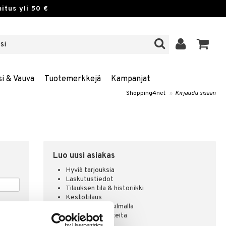
itus yli 50 €
si & Vauva
Tuotemerkkejä
Kampanjat
Shopping4net
»
Kirjaudu sisään
Luo uusi asiakas
Hyviä tarjouksia
Laskutustiedot
Tilauksen tila & historiikki
Kestotilaus
Pidä tuotteita silmällä
Arvostele tuotteita
Toivelistat