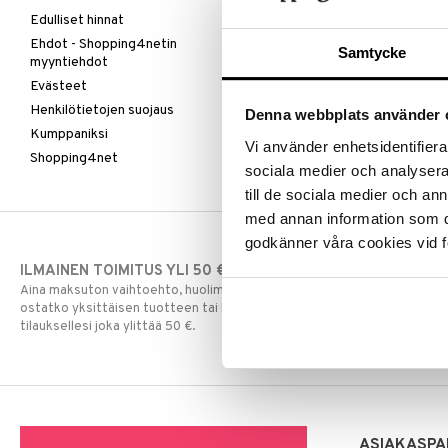
Edulliset hinnat
Ehdot - Shopping4netin
Samtycke
myyntiehdot
Evästeet
Henkilötietojen suojaus
Denna webbplats använder 
Kumppaniksi
Vi använder enhetsidentifierar
Shopping4net
sociala medier och analysera 
till de sociala medier och a
med annan information som du 
godkänner våra cookies vid f
ILMAINEN TOIMITUS YLI 50 €
NOPEAT TOI
Aina maksuton vaihtoehto, huolimatta siitä
Ennen kello 13.
ostatko yksittäisen tuotteen tai koko
normaalisti sa
tilauksellesi joka ylittää 50 €.
ASIAKASPA