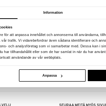
Information
cookies
e för att anpassa innehållet och annonserna till användarna, tillh
vår trafik. Vi vidarebefordrar även sådana identifierare och anna
nnons- och analysföretag som vi samarbetar med. Dessa kan i sin
har tillhandahållit eller som de har samlat in när du har använt
ortsatt användande av vår webbplats.
MITUKSET
EDULLISET HINNAT
00 tehdyt tilaukset lähetetään
Ostamalla suuria eriä tuotteita 
mana päivänä
voimme pitää hinnat alhaisina juuri
Anpassa
Voit olla varma, että teet löytöjä 
LVELU
SEURAA MEITÄ MYÖS SIVU