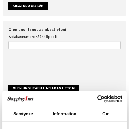
etojen suojaus
ksi
4net
Olen unohtanut asiakastietoni
Asiakasnumero/Sähköposti
Luo uusi asiakas
Samtycke
Information
Om
Hyviä tarjouksia
Laskutustiedot
Tilauksen tila & historiikki