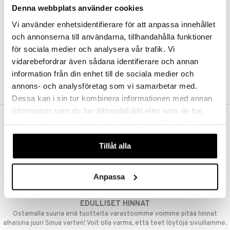
Denna webbplats använder cookies
Kestotilaus
Pidä tuotteita silmällä
Vi använder enhetsidentifierare för att anpassa innehållet
Arvostele tuotteita
Toivelistat
och annonserna till användarna, tillhandahålla funktioner
för sociala medier och analysera vår trafik. Vi
vidarebefordrar även sådana identifierare och annan
information från din enhet till de sociala medier och
LUO ASIAKAS
annons- och analysföretag som vi samarbetar med.
Dessa kan i sin tur kombinera informationen med annan
information som du har tillhandahållit eller som de har
samlat in när du har använt deras tjänster. Du godkänner
ILMAINEN TOIMITUS YLI 50 €
våra cookies vid fortsatt användande av vår webbplats.
Aina maksuton vaihtoehto, huolimatta siitä ostatko yksittäisen
Tillåt alla
tuotteen tai koko tilauksellesi joka ylittää 50 €.
NOPEAT TOIMITUKSET
Anpassa
Ennen kello 13.00 tehdyt tilaukset lähetetään normaalisti samana
päivänä
EDULLISET HINNAT
Ostamalla suuria eriä tuotteita varastoomme voimme pitää hinnat
alhaisina juuri Sinua varten! Voit olla varma, että teet löytöjä sivuillamme.