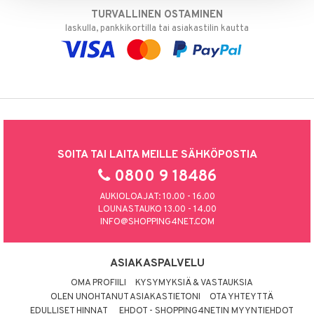
TURVALLINEN OSTAMINEN
laskulla, pankkikortilla tai asiakastilin kautta
SOITA TAI LAITA MEILLE SÄHKÖPOSTIA
0800 9 18486
AUKIOLOAJAT: 10.00 - 16.00
LOUNASTAUKO 13.00 - 14.00
INFO@SHOPPING4NET.COM
ASIAKASPALVELU
OMA PROFIILI
KYSYMYKSIÄ & VASTAUKSIA
OLEN UNOHTANUT ASIAKASTIETONI
OTA YHTEYTTÄ
EDULLISET HINNAT
EHDOT - SHOPPING4NETIN MYYNTIEHDOT