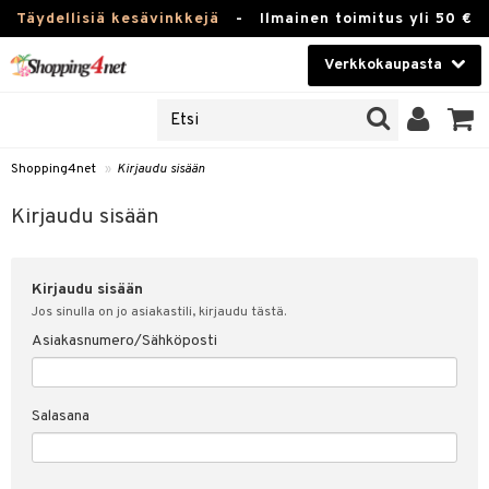
Täydellisiä kesävinkkejä
-
Ilmainen toimitus yli 50 €
Verkkokaupasta
JAT
Kauneudenhoito
UOTTEITA
Piilolinssit
Shopping4net
»
Kirjaudu sisään
u sisään
Luontaistuotteet
siakas
Kirjaudu sisään
Apteekki
nohtanut asiakastietoni
Kirjaudu sisään
Fitness
spalvelu
Jos sinulla on jo asiakastili, kirjaudu tästä.
Koti & Sisustus
Asiakasnumero/Sähköposti
ksiä & vastauksia
 hinnat
Lelut, Lapsi & Vauva
Salasana
Shopping4netin myyntiehdot
Tuotemerkkejä
Kampanjat