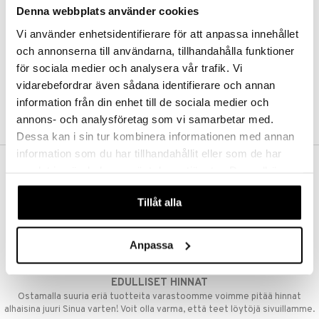
Denna webbplats använder cookies
Kestotilaus
Pidä tuotteita silmällä
Vi använder enhetsidentifierare för att anpassa innehållet
Arvostele tuotteita
Toivelistat
och annonserna till användarna, tillhandahålla funktioner
för sociala medier och analysera vår trafik. Vi
vidarebefordrar även sådana identifierare och annan
information från din enhet till de sociala medier och
LUO ASIAKAS
annons- och analysföretag som vi samarbetar med.
Dessa kan i sin tur kombinera informationen med annan
information som du har tillhandahållit eller som de har
samlat in när du har använt deras tjänster. Du godkänner
ILMAINEN TOIMITUS YLI 50 €
våra cookies vid fortsatt användande av vår webbplats.
Aina maksuton vaihtoehto, huolimatta siitä ostatko yksittäisen
Tillåt alla
tuotteen tai koko tilauksellesi joka ylittää 50 €.
NOPEAT TOIMITUKSET
Anpassa
Ennen kello 13.00 tehdyt tilaukset lähetetään normaalisti samana
päivänä
EDULLISET HINNAT
Ostamalla suuria eriä tuotteita varastoomme voimme pitää hinnat
alhaisina juuri Sinua varten! Voit olla varma, että teet löytöjä sivuillamme.