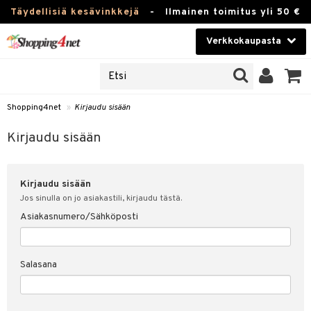
Täydellisiä kesävinkkejä
-
Ilmainen toimitus yli 50 €
Verkkokaupasta
JAT
Kauneudenhoito
UOTTEITA
Piilolinssit
Shopping4net
»
Kirjaudu sisään
u sisään
Luontaistuotteet
siakas
Kirjaudu sisään
Apteekki
nohtanut asiakastietoni
Kirjaudu sisään
Fitness
spalvelu
Jos sinulla on jo asiakastili, kirjaudu tästä.
Koti & Sisustus
Asiakasnumero/Sähköposti
ksiä & vastauksia
 hinnat
Lelut, Lapsi & Vauva
Salasana
Shopping4netin myyntiehdot
Tuotemerkkejä
Kampanjat