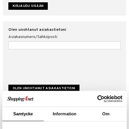
etojen suojaus
ksi
4net
Olen unohtanut asiakastietoni
Asiakasnumero/Sähköposti
Luo uusi asiakas
Samtycke
Information
Om
Hyviä tarjouksia
Laskutustiedot
Tilauksen tila & historiikki