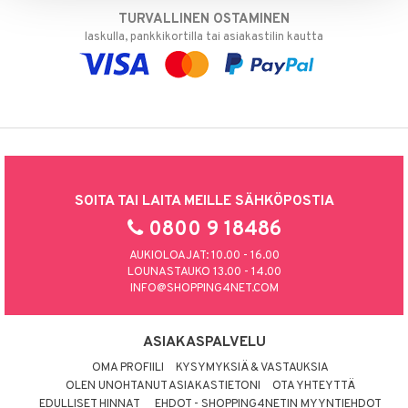
TURVALLINEN OSTAMINEN
laskulla, pankkikortilla tai asiakastilin kautta
SOITA TAI LAITA MEILLE SÄHKÖPOSTIA
0800 9 18486
AUKIOLOAJAT: 10.00 - 16.00
LOUNASTAUKO 13.00 - 14.00
INFO@SHOPPING4NET.COM
ASIAKASPALVELU
OMA PROFIILI
KYSYMYKSIÄ & VASTAUKSIA
OLEN UNOHTANUT ASIAKASTIETONI
OTA YHTEYTTÄ
EDULLISET HINNAT
EHDOT - SHOPPING4NETIN MYYNTIEHDOT