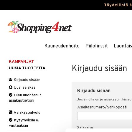
Täydellisiä 
Kauneudenhoito
Piilolinssit
Luontai
KAMPANJAT
Kirjaudu sisään
UUSIA TUOTTEITA
Kirjaudu sisään
Uusi asiakas
Kirjaudu sisään
Olen unohtanut
Jos sinulla on jo asiakastili, kirja
asiakastietoni
Asiakasnumero/Sähköposti
Asiakaspalvelu
Kysymyksiä &
vastauksia
Salasana