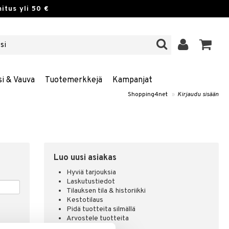
itus yli 50 €
si & Vauva
Tuotemerkkejä
Kampanjat
Shopping4net
»
Kirjaudu sisään
Luo uusi asiakas
Hyviä tarjouksia
Laskutustiedot
Tilauksen tila & historiikki
Kestotilaus
Pidä tuotteita silmällä
Arvostele tuotteita
Toivelistat