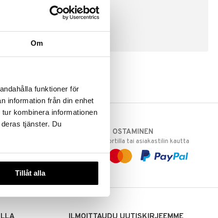
LUO ASIAKAS
Om
andahålla funktioner för
n information från din enhet
 tur kombinera informationen
 deras tjänster. Du
TURVALLINEN OSTAMINEN
varastoomme
laskulla, pankkikortilla tai asiakastilin kautta
 Sinua varten!
sivuillamme.
Tillåt alla
ILLA
ILMOITTAUDU UUTISKIRJEEMME