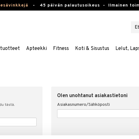
kesävinkkejä
-
45 päivän palautusoikeus -
Ilmainen toim
stuotteet
Apteekki
Fitness
Koti & Sisustus
Lelut, Lap
Olen unohtanut asiakastietoni
Asiakasnumero/Sähköposti
udu tästä.