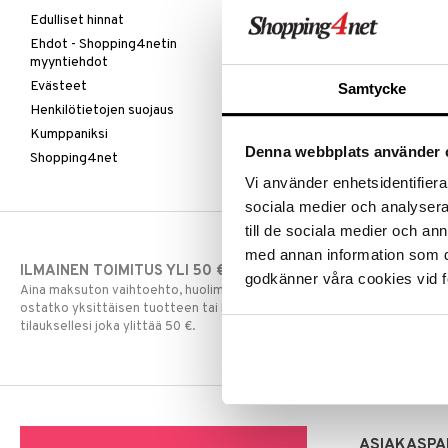
Edulliset hinnat
Ehdot - Shopping4netin
myyntiehdot
Evästeet
Samtycke
Henkilötietojen suojaus
Kumppaniksi
Denna webbplats använder 
Shopping4net
Vi använder enhetsidentifierar
sociala medier och analysera 
till de sociala medier och a
med annan information som du 
ILMAINEN TOIMITUS YLI 50 €
NOPEAT TOI
godkänner våra cookies vid f
Aina maksuton vaihtoehto, huolimatta siitä
Ennen kello 13.
ostatko yksittäisen tuotteen tai koko
normaalisti sa
tilauksellesi joka ylittää 50 €.
ASIAKASPA