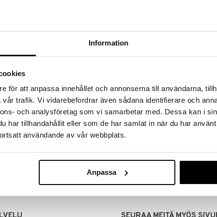
Information
cookies
e för att anpassa innehållet och annonserna till användarna, tillh
vår trafik. Vi vidarebefordrar även sådana identifierare och anna
nnons- och analysföretag som vi samarbetar med. Dessa kan i sin
har tillhandahållit eller som de har samlat in när du har använt
MITUKSET
EDULLISET HINNAT
ortsatt användande av vår webbplats.
00 tehdyt tilaukset lähetetään
Ostamalla suuria eriä tuotteita 
mana päivänä
voimme pitää hinnat alhaisina juuri
Voit olla varma, että teet löytöjä 
Anpassa
LVELU
SEURAA MEITÄ MYÖS SIVU