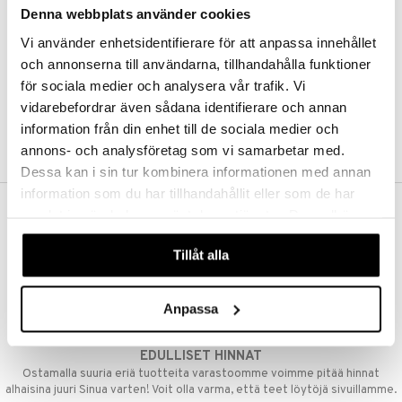
Denna webbplats använder cookies
Kestotilaus
Pidä tuotteita silmällä
Vi använder enhetsidentifierare för att anpassa innehållet
Arvostele tuotteita
Toivelistat
och annonserna till användarna, tillhandahålla funktioner
för sociala medier och analysera vår trafik. Vi
vidarebefordrar även sådana identifierare och annan
information från din enhet till de sociala medier och
LUO ASIAKAS
annons- och analysföretag som vi samarbetar med.
Dessa kan i sin tur kombinera informationen med annan
information som du har tillhandahållit eller som de har
samlat in när du har använt deras tjänster. Du godkänner
ILMAINEN TOIMITUS YLI 50 €
våra cookies vid fortsatt användande av vår webbplats.
Aina maksuton vaihtoehto, huolimatta siitä ostatko yksittäisen
Tillåt alla
tuotteen tai koko tilauksellesi joka ylittää 50 €.
NOPEAT TOIMITUKSET
Anpassa
Ennen kello 13.00 tehdyt tilaukset lähetetään normaalisti samana
päivänä
EDULLISET HINNAT
Ostamalla suuria eriä tuotteita varastoomme voimme pitää hinnat
alhaisina juuri Sinua varten! Voit olla varma, että teet löytöjä sivuillamme.