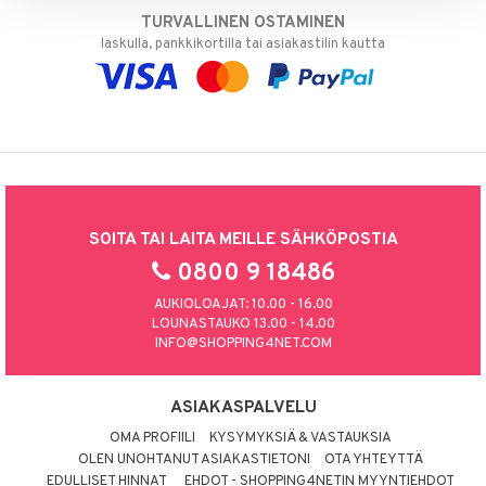
TURVALLINEN OSTAMINEN
laskulla, pankkikortilla tai asiakastilin kautta
SOITA TAI LAITA MEILLE SÄHKÖPOSTIA
0800 9 18486
AUKIOLOAJAT: 10.00 - 16.00
LOUNASTAUKO 13.00 - 14.00
INFO@SHOPPING4NET.COM
ASIAKASPALVELU
OMA PROFIILI
KYSYMYKSIÄ & VASTAUKSIA
OLEN UNOHTANUT ASIAKASTIETONI
OTA YHTEYTTÄ
EDULLISET HINNAT
EHDOT - SHOPPING4NETIN MYYNTIEHDOT