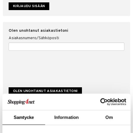
etojen suojaus
ksi
4net
Olen unohtanut asiakastietoni
Asiakasnumero/Sähköposti
Luo uusi asiakas
Samtycke
Information
Om
Hyviä tarjouksia
Laskutustiedot
Tilauksen tila & historiikki