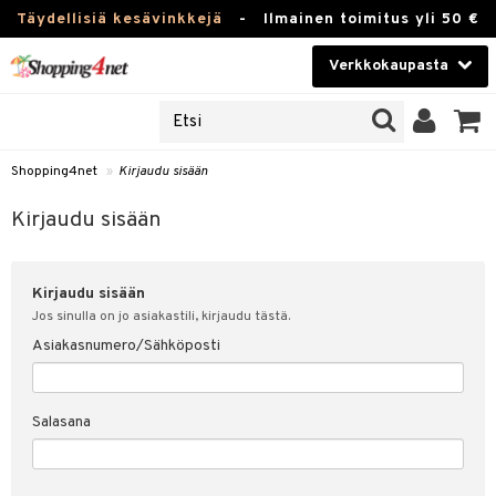
Täydellisiä kesävinkkejä
-
Ilmainen toimitus yli 50 €
Verkkokaupasta
JAT
Kauneudenhoito
UOTTEITA
Piilolinssit
Shopping4net
»
Kirjaudu sisään
u sisään
Luontaistuotteet
siakas
Kirjaudu sisään
Apteekki
nohtanut asiakastietoni
Kirjaudu sisään
Fitness
spalvelu
Jos sinulla on jo asiakastili, kirjaudu tästä.
Koti & Sisustus
Asiakasnumero/Sähköposti
ksiä & vastauksia
 hinnat
Lelut, Lapsi & Vauva
Salasana
Shopping4netin myyntiehdot
Tuotemerkkejä
Kampanjat