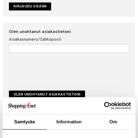
etojen suojaus
ksi
4net
Olen unohtanut asiakastietoni
Asiakasnumero/Sähköposti
Luo uusi asiakas
Samtycke
Information
Om
Hyviä tarjouksia
Laskutustiedot
Tilauksen tila & historiikki