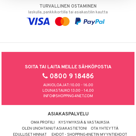
TURVALLINEN OSTAMINEN
laskulla, pankkikortilla tai asiakastilin kautta
SOITA TAI LAITA MEILLE SÄHKÖPOSTIA
0800 9 18486
AUKIOLOAJAT: 10.00 - 16.00
LOUNASTAUKO 13.00 - 14.00
INFO@SHOPPING4NET.COM
ASIAKASPALVELU
OMA PROFIILI
KYSYMYKSIÄ & VASTAUKSIA
OLEN UNOHTANUT ASIAKASTIETONI
OTA YHTEYTTÄ
EDULLISET HINNAT
EHDOT - SHOPPING4NETIN MYYNTIEHDOT