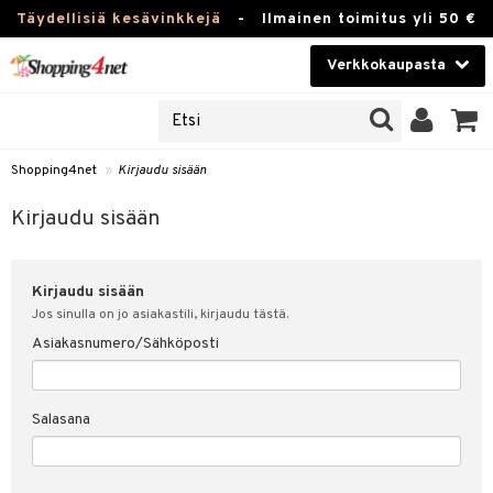
Täydellisiä kesävinkkejä
-
Ilmainen toimitus yli 50 €
Verkkokaupasta
JAT
Kauneudenhoito
UOTTEITA
Piilolinssit
Shopping4net
»
Kirjaudu sisään
u sisään
Luontaistuotteet
siakas
Kirjaudu sisään
Apteekki
nohtanut asiakastietoni
Kirjaudu sisään
Fitness
spalvelu
Jos sinulla on jo asiakastili, kirjaudu tästä.
Koti & Sisustus
Asiakasnumero/Sähköposti
ksiä & vastauksia
 hinnat
Lelut, Lapsi & Vauva
Salasana
Shopping4netin myyntiehdot
Tuotemerkkejä
Kampanjat