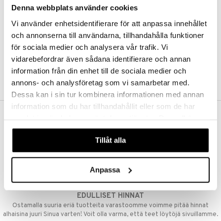
Denna webbplats använder cookies
Kestotilaus
Pidä tuotteita silmällä
Vi använder enhetsidentifierare för att anpassa innehållet
Arvostele tuotteita
Toivelistat
och annonserna till användarna, tillhandahålla funktioner
för sociala medier och analysera vår trafik. Vi
vidarebefordrar även sådana identifierare och annan
information från din enhet till de sociala medier och
LUO ASIAKAS
annons- och analysföretag som vi samarbetar med.
Dessa kan i sin tur kombinera informationen med annan
information som du har tillhandahållit eller som de har
samlat in när du har använt deras tjänster. Du godkänner
ILMAINEN TOIMITUS YLI 50 €
våra cookies vid fortsatt användande av vår webbplats.
Aina maksuton vaihtoehto, huolimatta siitä ostatko yksittäisen
Tillåt alla
tuotteen tai koko tilauksellesi joka ylittää 50 €.
NOPEAT TOIMITUKSET
Anpassa
Ennen kello 13.00 tehdyt tilaukset lähetetään normaalisti samana
päivänä
EDULLISET HINNAT
Ostamalla suuria eriä tuotteita varastoomme voimme pitää hinnat
alhaisina juuri Sinua varten! Voit olla varma, että teet löytöjä sivuillamme.