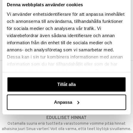
Denna webbplats använder cookies
Kestotilaus
Pidä tuotteita silmällä
Vi använder enhetsidentifierare för att anpassa innehållet
Arvostele tuotteita
Toivelistat
och annonserna till användarna, tillhandahålla funktioner
för sociala medier och analysera vår trafik. Vi
vidarebefordrar även sådana identifierare och annan
information från din enhet till de sociala medier och
LUO ASIAKAS
annons- och analysföretag som vi samarbetar med.
Dessa kan i sin tur kombinera informationen med annan
information som du har tillhandahållit eller som de har
samlat in när du har använt deras tjänster. Du godkänner
ILMAINEN TOIMITUS YLI 50 €
våra cookies vid fortsatt användande av vår webbplats.
Aina maksuton vaihtoehto, huolimatta siitä ostatko yksittäisen
Tillåt alla
tuotteen tai koko tilauksellesi joka ylittää 50 €.
NOPEAT TOIMITUKSET
Anpassa
Ennen kello 13.00 tehdyt tilaukset lähetetään normaalisti samana
päivänä
EDULLISET HINNAT
Ostamalla suuria eriä tuotteita varastoomme voimme pitää hinnat
alhaisina juuri Sinua varten! Voit olla varma, että teet löytöjä sivuillamme.