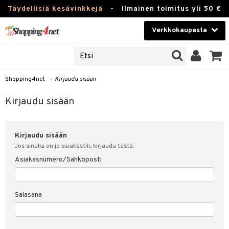
Täydellisiä kesävinkkejä
-
Ilmainen toimitus yli 50 €
Verkkokaupasta
JAT
Kauneudenhoito
UOTTEITA
Piilolinssit
Shopping4net
»
Kirjaudu sisään
u sisään
Luontaistuotteet
siakas
Kirjaudu sisään
Apteekki
nohtanut asiakastietoni
Kirjaudu sisään
Fitness
spalvelu
Jos sinulla on jo asiakastili, kirjaudu tästä.
Koti & Sisustus
Asiakasnumero/Sähköposti
ksiä & vastauksia
 hinnat
Lelut, Lapsi & Vauva
Salasana
Shopping4netin myyntiehdot
Tuotemerkkejä
Kampanjat