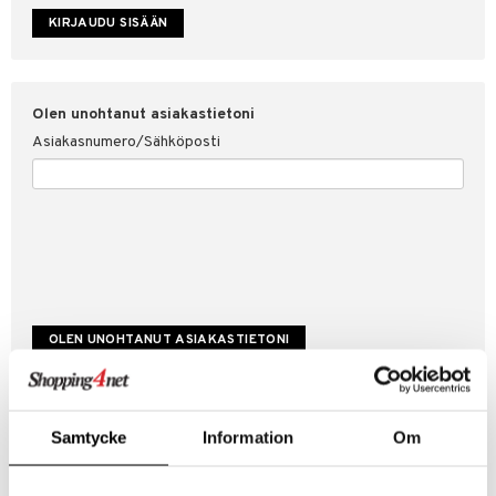
etojen suojaus
ksi
4net
Olen unohtanut asiakastietoni
Asiakasnumero/Sähköposti
Luo uusi asiakas
Samtycke
Information
Om
Hyviä tarjouksia
Laskutustiedot
Tilauksen tila & historiikki