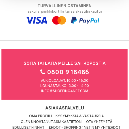
TURVALLINEN OSTAMINEN
laskulla, pankkikortilla tai asiakastilin kautta
SOITA TAI LAITA MEILLE SÄHKÖPOSTIA
0800 9 18486
AUKIOLOAJAT: 10.00 - 16.00
LOUNASTAUKO 13.00 - 14.00
INFO@SHOPPING4NET.COM
ASIAKASPALVELU
OMA PROFIILI
KYSYMYKSIÄ & VASTAUKSIA
OLEN UNOHTANUT ASIAKASTIETONI
OTA YHTEYTTÄ
EDULLISET HINNAT
EHDOT - SHOPPING4NETIN MYYNTIEHDOT