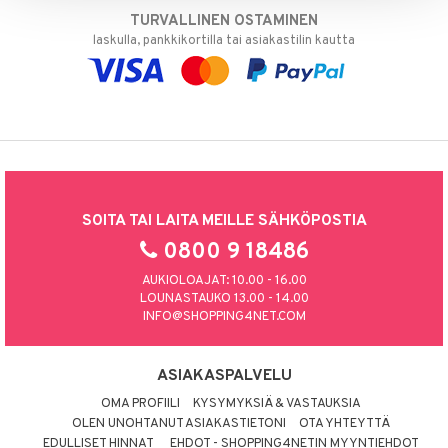
TURVALLINEN OSTAMINEN
laskulla, pankkikortilla tai asiakastilin kautta
SOITA TAI LAITA MEILLE SÄHKÖPOSTIA
0800 9 18486
AUKIOLOAJAT: 10.00 - 16.00
LOUNASTAUKO 13.00 - 14.00
INFO@SHOPPING4NET.COM
ASIAKASPALVELU
OMA PROFIILI
KYSYMYKSIÄ & VASTAUKSIA
OLEN UNOHTANUT ASIAKASTIETONI
OTA YHTEYTTÄ
EDULLISET HINNAT
EHDOT - SHOPPING4NETIN MYYNTIEHDOT