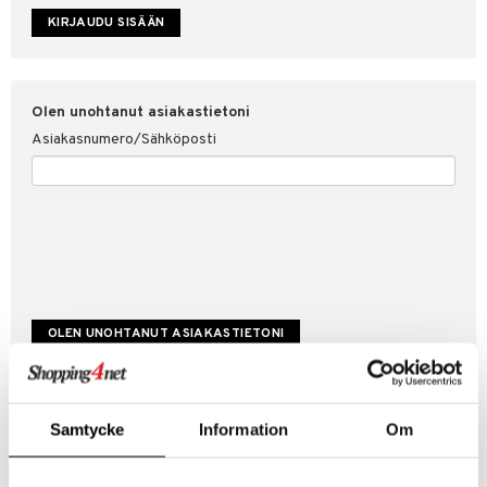
etojen suojaus
ksi
4net
Olen unohtanut asiakastietoni
Asiakasnumero/Sähköposti
Luo uusi asiakas
Samtycke
Information
Om
Hyviä tarjouksia
Laskutustiedot
Tilauksen tila & historiikki