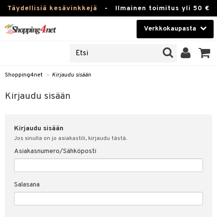
Täydellisiä kesävinkkejä
-
Ilmainen toimitus yli 50 €
Verkkokaupasta
JAT
Kauneudenhoito
UOTTEITA
Piilolinssit
Shopping4net
»
Kirjaudu sisään
u sisään
Luontaistuotteet
siakas
Kirjaudu sisään
Apteekki
nohtanut asiakastietoni
Kirjaudu sisään
Fitness
spalvelu
Jos sinulla on jo asiakastili, kirjaudu tästä.
Koti & Sisustus
Asiakasnumero/Sähköposti
ksiä & vastauksia
 hinnat
Lelut, Lapsi & Vauva
Salasana
Shopping4netin myyntiehdot
Tuotemerkkejä
Kampanjat