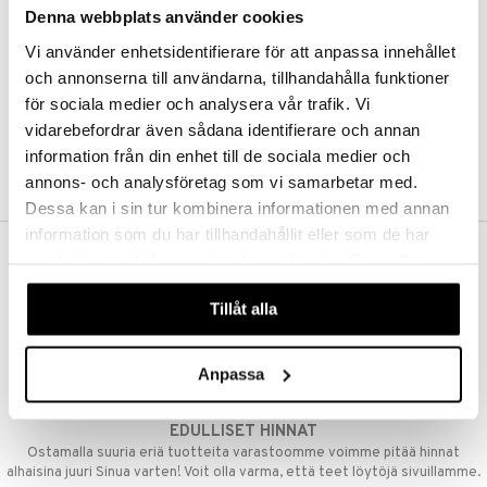
Denna webbplats använder cookies
Kestotilaus
Pidä tuotteita silmällä
Vi använder enhetsidentifierare för att anpassa innehållet
Arvostele tuotteita
Toivelistat
och annonserna till användarna, tillhandahålla funktioner
för sociala medier och analysera vår trafik. Vi
vidarebefordrar även sådana identifierare och annan
information från din enhet till de sociala medier och
LUO ASIAKAS
annons- och analysföretag som vi samarbetar med.
Dessa kan i sin tur kombinera informationen med annan
information som du har tillhandahållit eller som de har
samlat in när du har använt deras tjänster. Du godkänner
ILMAINEN TOIMITUS YLI 50 €
våra cookies vid fortsatt användande av vår webbplats.
Aina maksuton vaihtoehto, huolimatta siitä ostatko yksittäisen
Tillåt alla
tuotteen tai koko tilauksellesi joka ylittää 50 €.
NOPEAT TOIMITUKSET
Anpassa
Ennen kello 13.00 tehdyt tilaukset lähetetään normaalisti samana
päivänä
EDULLISET HINNAT
Ostamalla suuria eriä tuotteita varastoomme voimme pitää hinnat
alhaisina juuri Sinua varten! Voit olla varma, että teet löytöjä sivuillamme.