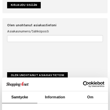
etojen suojaus
ksi
4net
Olen unohtanut asiakastietoni
Asiakasnumero/Sähköposti
Luo uusi asiakas
Samtycke
Information
Om
Hyviä tarjouksia
Laskutustiedot
Tilauksen tila & historiikki