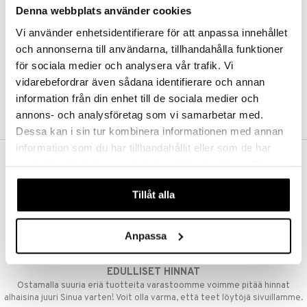
Denna webbplats använder cookies
Kestotilaus
Pidä tuotteita silmällä
Vi använder enhetsidentifierare för att anpassa innehållet
Arvostele tuotteita
Toivelistat
och annonserna till användarna, tillhandahålla funktioner
för sociala medier och analysera vår trafik. Vi
vidarebefordrar även sådana identifierare och annan
information från din enhet till de sociala medier och
LUO ASIAKAS
annons- och analysföretag som vi samarbetar med.
Dessa kan i sin tur kombinera informationen med annan
information som du har tillhandahållit eller som de har
samlat in när du har använt deras tjänster. Du godkänner
ILMAINEN TOIMITUS YLI 50 €
våra cookies vid fortsatt användande av vår webbplats.
Aina maksuton vaihtoehto, huolimatta siitä ostatko yksittäisen
Tillåt alla
tuotteen tai koko tilauksellesi joka ylittää 50 €.
NOPEAT TOIMITUKSET
Anpassa
Ennen kello 13.00 tehdyt tilaukset lähetetään normaalisti samana
päivänä
EDULLISET HINNAT
Ostamalla suuria eriä tuotteita varastoomme voimme pitää hinnat
alhaisina juuri Sinua varten! Voit olla varma, että teet löytöjä sivuillamme.