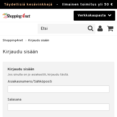
Täydellisiä kesävinkkejä
-
Ilmainen toimitus yli 50 €
Verkkokaupasta
JAT
Kauneudenhoito
UOTTEITA
Piilolinssit
Shopping4net
»
Kirjaudu sisään
u sisään
Luontaistuotteet
siakas
Kirjaudu sisään
Apteekki
nohtanut asiakastietoni
Kirjaudu sisään
Fitness
spalvelu
Jos sinulla on jo asiakastili, kirjaudu tästä.
Koti & Sisustus
Asiakasnumero/Sähköposti
ksiä & vastauksia
 hinnat
Lelut, Lapsi & Vauva
Salasana
Shopping4netin myyntiehdot
Tuotemerkkejä
Kampanjat