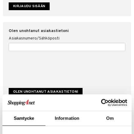
etojen suojaus
ksi
4net
Olen unohtanut asiakastietoni
Asiakasnumero/Sähköposti
Luo uusi asiakas
Samtycke
Information
Om
Hyviä tarjouksia
Laskutustiedot
Tilauksen tila & historiikki