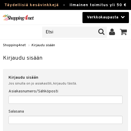
Täydellisiä kesävinkkejä
-
Ilmainen toimitus yli 50 €
Verkkokaupasta
JAT
Kauneudenhoito
UOTTEITA
Piilolinssit
Shopping4net
»
Kirjaudu sisään
u sisään
Luontaistuotteet
siakas
Kirjaudu sisään
Apteekki
nohtanut asiakastietoni
Kirjaudu sisään
Fitness
spalvelu
Jos sinulla on jo asiakastili, kirjaudu tästä.
Koti & Sisustus
Asiakasnumero/Sähköposti
ksiä & vastauksia
 hinnat
Lelut, Lapsi & Vauva
Salasana
Shopping4netin myyntiehdot
Tuotemerkkejä
Kampanjat