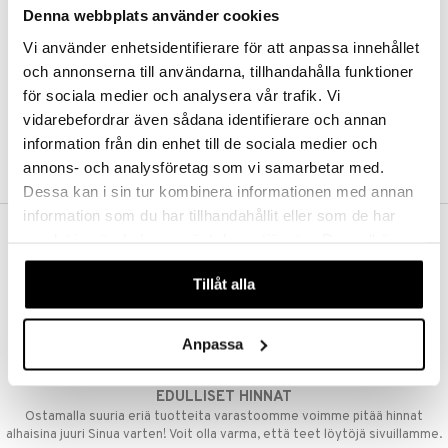
Denna webbplats använder cookies
Kestotilaus
Pidä tuotteita silmällä
Vi använder enhetsidentifierare för att anpassa innehållet
Arvostele tuotteita
Toivelistat
och annonserna till användarna, tillhandahålla funktioner
för sociala medier och analysera vår trafik. Vi
vidarebefordrar även sådana identifierare och annan
information från din enhet till de sociala medier och
LUO ASIAKAS
annons- och analysföretag som vi samarbetar med.
Dessa kan i sin tur kombinera informationen med annan
information som du har tillhandahållit eller som de har
samlat in när du har använt deras tjänster. Du godkänner
ILMAINEN TOIMITUS YLI 50 €
våra cookies vid fortsatt användande av vår webbplats.
Aina maksuton vaihtoehto, huolimatta siitä ostatko yksittäisen
Tillåt alla
tuotteen tai koko tilauksellesi joka ylittää 50 €.
NOPEAT TOIMITUKSET
Anpassa
Ennen kello 13.00 tehdyt tilaukset lähetetään normaalisti samana
päivänä
EDULLISET HINNAT
Ostamalla suuria eriä tuotteita varastoomme voimme pitää hinnat
alhaisina juuri Sinua varten! Voit olla varma, että teet löytöjä sivuillamme.