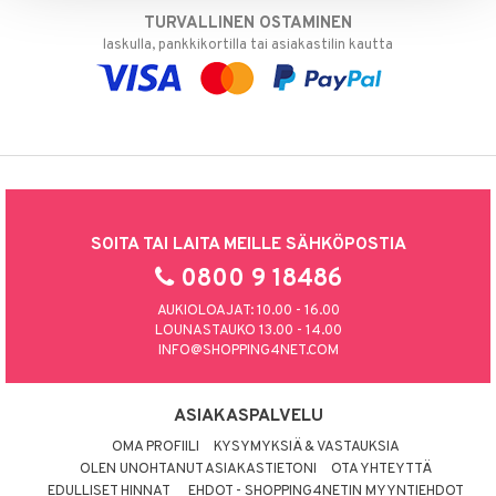
TURVALLINEN OSTAMINEN
laskulla, pankkikortilla tai asiakastilin kautta
SOITA TAI LAITA MEILLE SÄHKÖPOSTIA
0800 9 18486
AUKIOLOAJAT: 10.00 - 16.00
LOUNASTAUKO 13.00 - 14.00
INFO@SHOPPING4NET.COM
ASIAKASPALVELU
OMA PROFIILI
KYSYMYKSIÄ & VASTAUKSIA
OLEN UNOHTANUT ASIAKASTIETONI
OTA YHTEYTTÄ
EDULLISET HINNAT
EHDOT - SHOPPING4NETIN MYYNTIEHDOT