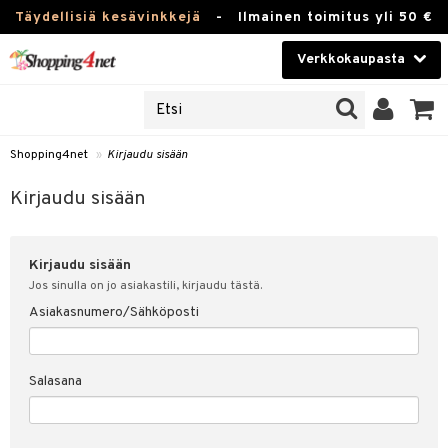
Täydellisiä kesävinkkejä
-
Ilmainen toimitus yli 50 €
Verkkokaupasta
JAT
Kauneudenhoito
UOTTEITA
Piilolinssit
Shopping4net
»
Kirjaudu sisään
u sisään
Luontaistuotteet
siakas
Kirjaudu sisään
Apteekki
nohtanut asiakastietoni
Kirjaudu sisään
Fitness
spalvelu
Jos sinulla on jo asiakastili, kirjaudu tästä.
Koti & Sisustus
Asiakasnumero/Sähköposti
ksiä & vastauksia
 hinnat
Lelut, Lapsi & Vauva
Salasana
Shopping4netin myyntiehdot
Tuotemerkkejä
Kampanjat