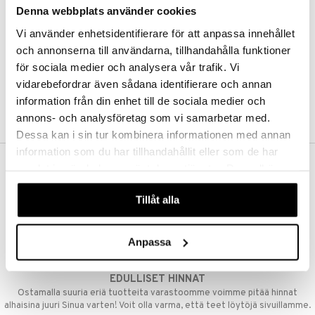
Denna webbplats använder cookies
Kestotilaus
Pidä tuotteita silmällä
Vi använder enhetsidentifierare för att anpassa innehållet
Arvostele tuotteita
Toivelistat
och annonserna till användarna, tillhandahålla funktioner
för sociala medier och analysera vår trafik. Vi
vidarebefordrar även sådana identifierare och annan
information från din enhet till de sociala medier och
LUO ASIAKAS
annons- och analysföretag som vi samarbetar med.
Dessa kan i sin tur kombinera informationen med annan
information som du har tillhandahållit eller som de har
samlat in när du har använt deras tjänster. Du godkänner
ILMAINEN TOIMITUS YLI 50 €
våra cookies vid fortsatt användande av vår webbplats.
Aina maksuton vaihtoehto, huolimatta siitä ostatko yksittäisen
Tillåt alla
tuotteen tai koko tilauksellesi joka ylittää 50 €.
NOPEAT TOIMITUKSET
Anpassa
Ennen kello 13.00 tehdyt tilaukset lähetetään normaalisti samana
päivänä
EDULLISET HINNAT
Ostamalla suuria eriä tuotteita varastoomme voimme pitää hinnat
alhaisina juuri Sinua varten! Voit olla varma, että teet löytöjä sivuillamme.