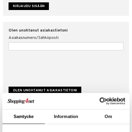
etojen suojaus
ksi
4net
Olen unohtanut asiakastietoni
Asiakasnumero/Sähköposti
Luo uusi asiakas
Samtycke
Information
Om
Hyviä tarjouksia
Laskutustiedot
Tilauksen tila & historiikki