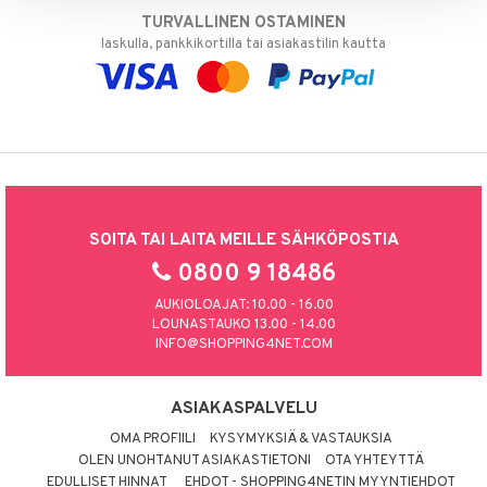
TURVALLINEN OSTAMINEN
laskulla, pankkikortilla tai asiakastilin kautta
SOITA TAI LAITA MEILLE SÄHKÖPOSTIA
0800 9 18486
AUKIOLOAJAT: 10.00 - 16.00
LOUNASTAUKO 13.00 - 14.00
INFO@SHOPPING4NET.COM
ASIAKASPALVELU
OMA PROFIILI
KYSYMYKSIÄ & VASTAUKSIA
OLEN UNOHTANUT ASIAKASTIETONI
OTA YHTEYTTÄ
EDULLISET HINNAT
EHDOT - SHOPPING4NETIN MYYNTIEHDOT