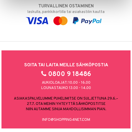
TURVALLINEN OSTAMINEN
laskulla, pankkikortilla tai asiakastilin kautta
SOITA TAI LAITA MEILLE SÄHKÖPOSTIA
0800 9 18486
AUKIOLOAJAT: 10.00 - 16.00
LOUNASTAUKO 13.00 - 14.00
ASIAKASPALVELUMME PUHELIMITSE ON SULJETTUNA 29.6.–
27.7. OTA MEIHIN YHTEYTTÄ SÄHKÖPOSTITSE
NIIN AUTAMME SINUA MAHDOLLISIMMAN PIAN.
INFO@SHOPPING4NET.COM