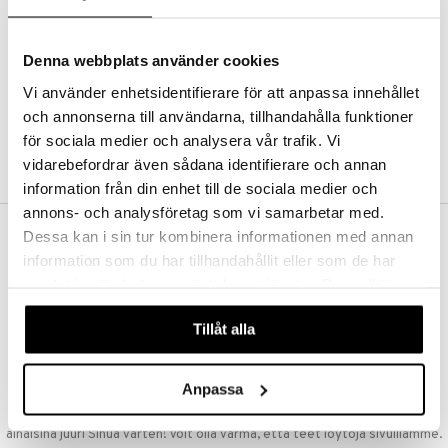
Kestotilaus
Pidä tuotteita silmällä
Arvostele tuotteita
Denna webbplats använder cookies
Toivelistat
Vi använder enhetsidentifierare för att anpassa innehållet
och annonserna till användarna, tillhandahålla funktioner
för sociala medier och analysera vår trafik. Vi
LUO ASIAKAS
vidarebefordrar även sådana identifierare och annan
information från din enhet till de sociala medier och
annons- och analysföretag som vi samarbetar med.
Dessa kan i sin tur kombinera informationen med annan
ILMAINEN TOIMITUS YLI 50 €
information som du har tillhandahållit eller som de har
Aina maksuton vaihtoehto, huolimatta siitä ostatko yksittäisen
samlat in när du har använt deras tjänster. Du godkänner
tuotteen tai koko tilauksellesi joka ylittää 50 €.
våra cookies vid fortsatt användande av vår webbplats.
NOPEAT TOIMITUKSET
Tillåt alla
Ennen kello 13.00 tehdyt tilaukset lähetetään normaalisti samana
päivänä
Anpassa
EDULLISET HINNAT
Ostamalla suuria eriä tuotteita varastoomme voimme pitää hinnat
alhaisina juuri Sinua varten! Voit olla varma, että teet löytöjä sivuillamme.