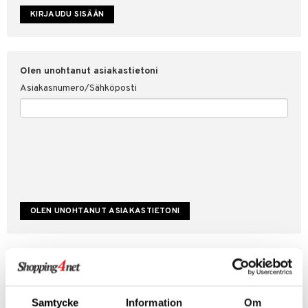
etojen suojaus
ksi
4net
Olen unohtanut asiakastietoni
Asiakasnumero/Sähköposti
Luo uusi asiakas
Hyviä tarjouksia
Laskutustiedot
Samtycke
Information
Om
Tilauksen tila & historiikki