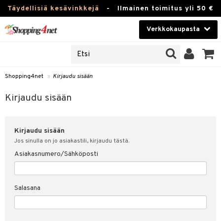
Täydellisiä kesävinkkejä
-
Ilmainen toimitus yli 50 €
Verkkokaupasta
JAT
Kauneudenhoito
UOTTEITA
Piilolinssit
Shopping4net
»
Kirjaudu sisään
u sisään
Luontaistuotteet
siakas
Kirjaudu sisään
Apteekki
nohtanut asiakastietoni
Kirjaudu sisään
Fitness
spalvelu
Jos sinulla on jo asiakastili, kirjaudu tästä.
Koti & Sisustus
Asiakasnumero/Sähköposti
ksiä & vastauksia
 hinnat
Lelut, Lapsi & Vauva
Salasana
Shopping4netin myyntiehdot
Tuotemerkkejä
Kampanjat