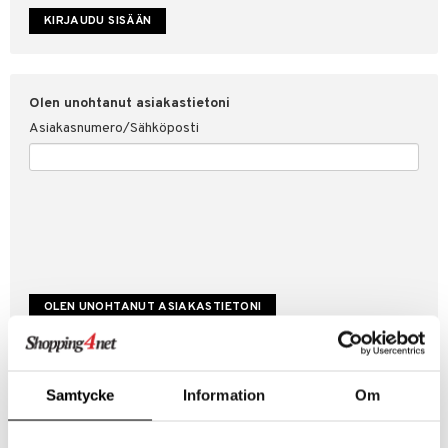
etojen suojaus
ksi
4net
Olen unohtanut asiakastietoni
Asiakasnumero/Sähköposti
Luo uusi asiakas
Samtycke
Information
Om
Hyviä tarjouksia
Laskutustiedot
Tilauksen tila & historiikki