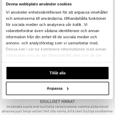
Denna webbplats använder cookies
Kestotilaus
Pidä tuotteita silmällä
Vi använder enhetsidentifierare för att anpassa innehållet
Arvostele tuotteita
Toivelistat
och annonserna till användarna, tillhandahålla funktioner
för sociala medier och analysera vår trafik. Vi
vidarebefordrar även sådana identifierare och annan
information från din enhet till de sociala medier och
LUO ASIAKAS
annons- och analysföretag som vi samarbetar med.
Dessa kan i sin tur kombinera informationen med annan
information som du har tillhandahållit eller som de har
samlat in när du har använt deras tjänster. Du godkänner
ILMAINEN TOIMITUS YLI 50 €
våra cookies vid fortsatt användande av vår webbplats.
Aina maksuton vaihtoehto, huolimatta siitä ostatko yksittäisen
Tillåt alla
tuotteen tai koko tilauksellesi joka ylittää 50 €.
NOPEAT TOIMITUKSET
Anpassa
Ennen kello 13.00 tehdyt tilaukset lähetetään normaalisti samana
päivänä
EDULLISET HINNAT
Ostamalla suuria eriä tuotteita varastoomme voimme pitää hinnat
alhaisina juuri Sinua varten! Voit olla varma, että teet löytöjä sivuillamme.