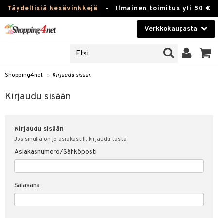
Täydellisiä kesävinkkejä
-
Ilmainen toimitus yli 50 €
Verkkokaupasta
JAT
Kauneudenhoito
UOTTEITA
Piilolinssit
Shopping4net
»
Kirjaudu sisään
u sisään
Luontaistuotteet
siakas
Kirjaudu sisään
Apteekki
nohtanut asiakastietoni
Kirjaudu sisään
Fitness
spalvelu
Jos sinulla on jo asiakastili, kirjaudu tästä.
Koti & Sisustus
Asiakasnumero/Sähköposti
ksiä & vastauksia
 hinnat
Lelut, Lapsi & Vauva
Salasana
Shopping4netin myyntiehdot
Tuotemerkkejä
Kampanjat