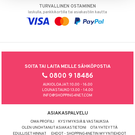
TURVALLINEN OSTAMINEN
laskulla, pankkikortilla tai asiakastilin kautta
SOITA TAI LAITA MEILLE SÄHKÖPOSTIA
0800 9 18486
AUKIOLOAJAT: 10.00 - 16.00
LOUNASTAUKO 13.00 - 14.00
INFO@SHOPPING4NET.COM
ASIAKASPALVELU
OMA PROFIILI
KYSYMYKSIÄ & VASTAUKSIA
OLEN UNOHTANUT ASIAKASTIETONI
OTA YHTEYTTÄ
EDULLISET HINNAT
EHDOT - SHOPPING4NETIN MYYNTIEHDOT