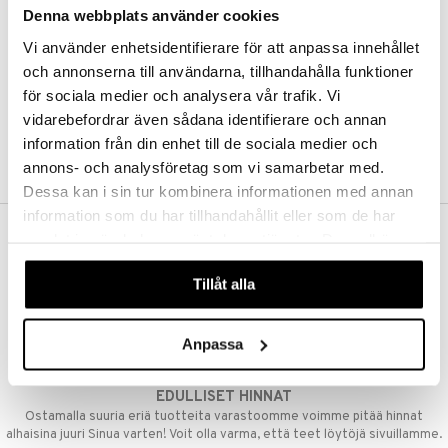
Denna webbplats använder cookies
Kestotilaus
Pidä tuotteita silmällä
Vi använder enhetsidentifierare för att anpassa innehållet
Arvostele tuotteita
Toivelistat
och annonserna till användarna, tillhandahålla funktioner
för sociala medier och analysera vår trafik. Vi
vidarebefordrar även sådana identifierare och annan
information från din enhet till de sociala medier och
LUO ASIAKAS
annons- och analysföretag som vi samarbetar med.
Dessa kan i sin tur kombinera informationen med annan
information som du har tillhandahållit eller som de har
samlat in när du har använt deras tjänster. Du godkänner
ILMAINEN TOIMITUS YLI 50 €
våra cookies vid fortsatt användande av vår webbplats.
Aina maksuton vaihtoehto, huolimatta siitä ostatko yksittäisen
Tillåt alla
tuotteen tai koko tilauksellesi joka ylittää 50 €.
NOPEAT TOIMITUKSET
Anpassa
Ennen kello 13.00 tehdyt tilaukset lähetetään normaalisti samana
päivänä
EDULLISET HINNAT
Ostamalla suuria eriä tuotteita varastoomme voimme pitää hinnat
alhaisina juuri Sinua varten! Voit olla varma, että teet löytöjä sivuillamme.