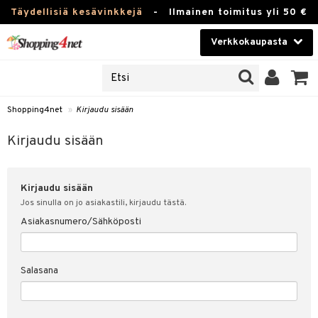
Täydellisiä kesävinkkejä
-
Ilmainen toimitus yli 50 €
Verkkokaupasta
JAT
Kauneudenhoito
UOTTEITA
Piilolinssit
Shopping4net
»
Kirjaudu sisään
u sisään
Luontaistuotteet
siakas
Kirjaudu sisään
Apteekki
nohtanut asiakastietoni
Kirjaudu sisään
Fitness
spalvelu
Jos sinulla on jo asiakastili, kirjaudu tästä.
Koti & Sisustus
Asiakasnumero/Sähköposti
ksiä & vastauksia
 hinnat
Lelut, Lapsi & Vauva
Salasana
Shopping4netin myyntiehdot
Tuotemerkkejä
Kampanjat