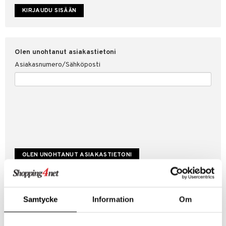
etojen suojaus
ksi
4net
Olen unohtanut asiakastietoni
Asiakasnumero/Sähköposti
Luo uusi asiakas
Samtycke
Information
Om
Hyviä tarjouksia
Laskutustiedot
Tilauksen tila & historiikki