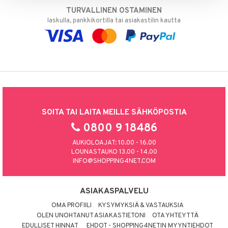
TURVALLINEN OSTAMINEN
laskulla, pankkikortilla tai asiakastilin kautta
SOITA TAI LAITA MEILLE SÄHKÖPOSTIA
0800 9 18486
AUKIOLOAJAT: 10.00 - 16.00
LOUNASTAUKO 13.00 - 14.00
INFO@SHOPPING4NET.COM
ASIAKASPALVELU
OMA PROFIILI
KYSYMYKSIÄ & VASTAUKSIA
OLEN UNOHTANUT ASIAKASTIETONI
OTA YHTEYTTÄ
EDULLISET HINNAT
EHDOT - SHOPPING4NETIN MYYNTIEHDOT