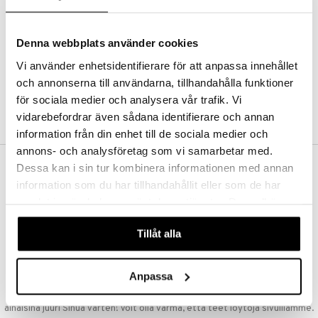
Kestotilaus
Pidä tuotteita silmällä
Arvostele tuotteita
Denna webbplats använder cookies
Toivelistat
Vi använder enhetsidentifierare för att anpassa innehållet
och annonserna till användarna, tillhandahålla funktioner
för sociala medier och analysera vår trafik. Vi
LUO ASIAKAS
vidarebefordrar även sådana identifierare och annan
information från din enhet till de sociala medier och
annons- och analysföretag som vi samarbetar med.
Dessa kan i sin tur kombinera informationen med annan
ILMAINEN TOIMITUS YLI 50 €
information som du har tillhandahållit eller som de har
Aina maksuton vaihtoehto, huolimatta siitä ostatko yksittäisen
samlat in när du har använt deras tjänster. Du godkänner
tuotteen tai koko tilauksellesi joka ylittää 50 €.
våra cookies vid fortsatt användande av vår webbplats.
NOPEAT TOIMITUKSET
Tillåt alla
Ennen kello 13.00 tehdyt tilaukset lähetetään normaalisti samana
päivänä
Anpassa
EDULLISET HINNAT
Ostamalla suuria eriä tuotteita varastoomme voimme pitää hinnat
alhaisina juuri Sinua varten! Voit olla varma, että teet löytöjä sivuillamme.