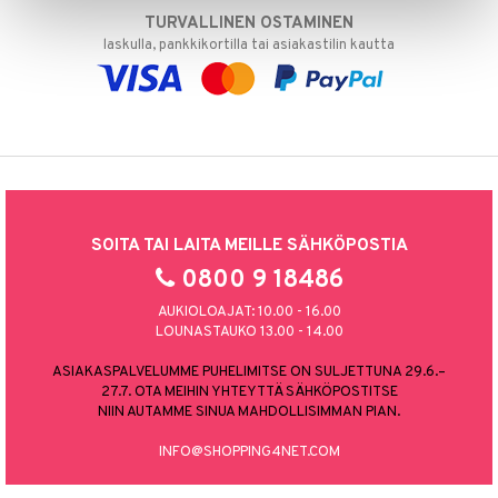
TURVALLINEN OSTAMINEN
laskulla, pankkikortilla tai asiakastilin kautta
SOITA TAI LAITA MEILLE SÄHKÖPOSTIA
0800 9 18486
AUKIOLOAJAT: 10.00 - 16.00
LOUNASTAUKO 13.00 - 14.00
ASIAKASPALVELUMME PUHELIMITSE ON SULJETTUNA 29.6.–
27.7. OTA MEIHIN YHTEYTTÄ SÄHKÖPOSTITSE
NIIN AUTAMME SINUA MAHDOLLISIMMAN PIAN.
INFO@SHOPPING4NET.COM