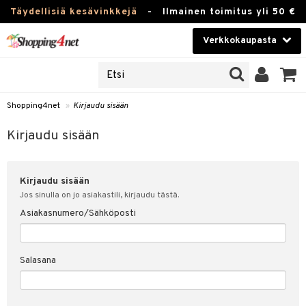
Täydellisiä kesävinkkejä
-
Ilmainen toimitus yli 50 €
Verkkokaupasta
JAT
Kauneudenhoito
UOTTEITA
Piilolinssit
Shopping4net
»
Kirjaudu sisään
u sisään
Luontaistuotteet
siakas
Kirjaudu sisään
Apteekki
nohtanut asiakastietoni
Kirjaudu sisään
Fitness
spalvelu
Jos sinulla on jo asiakastili, kirjaudu tästä.
Koti & Sisustus
Asiakasnumero/Sähköposti
ksiä & vastauksia
 hinnat
Lelut, Lapsi & Vauva
Salasana
Shopping4netin myyntiehdot
Tuotemerkkejä
Kampanjat