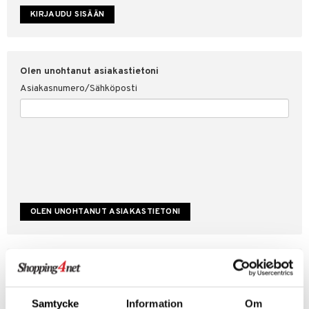
etojen suojaus
ksi
4net
Olen unohtanut asiakastietoni
Asiakasnumero/Sähköposti
Luo uusi asiakas
Hyviä tarjouksia
Laskutustiedot
Samtycke
Information
Om
Tilauksen tila & historiikki