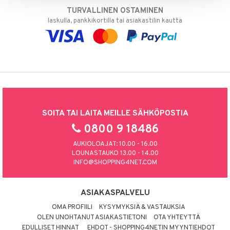
TURVALLINEN OSTAMINEN
laskulla, pankkikortilla tai asiakastilin kautta
SOITA TAI LAITA MEILLE SÄHKÖPOSTIA
0800 9 18486
AUKIOLOAJAT: 10.00 - 16.00
LOUNASTAUKO 13.00 - 14.00
INFO@SHOPPING4NET.COM
ASIAKASPALVELU
OMA PROFIILI
KYSYMYKSIÄ & VASTAUKSIA
OLEN UNOHTANUT ASIAKASTIETONI
OTA YHTEYTTÄ
EDULLISET HINNAT
EHDOT - SHOPPING4NETIN MYYNTIEHDOT