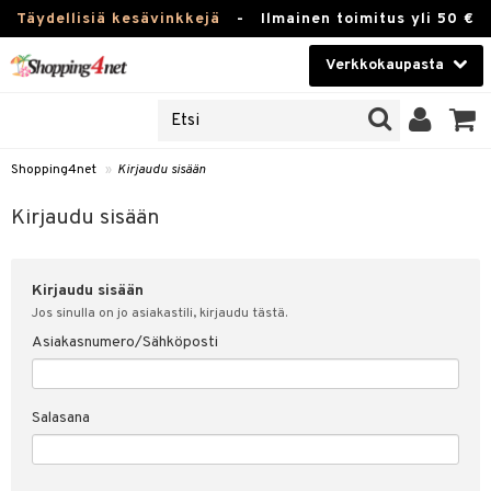
Täydellisiä kesävinkkejä
-
Ilmainen toimitus yli 50 €
Verkkokaupasta
JAT
Kauneudenhoito
UOTTEITA
Piilolinssit
Shopping4net
»
Kirjaudu sisään
u sisään
Luontaistuotteet
siakas
Kirjaudu sisään
Apteekki
nohtanut asiakastietoni
Kirjaudu sisään
Fitness
spalvelu
Jos sinulla on jo asiakastili, kirjaudu tästä.
Koti & Sisustus
Asiakasnumero/Sähköposti
ksiä & vastauksia
 hinnat
Lelut, Lapsi & Vauva
Salasana
Shopping4netin myyntiehdot
Tuotemerkkejä
Kampanjat