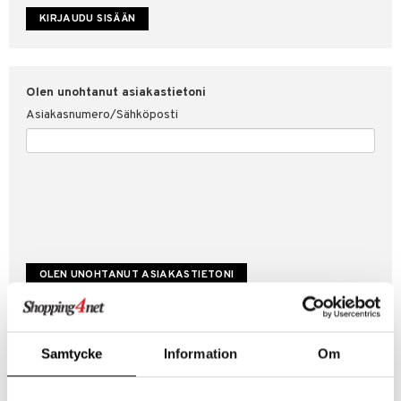
etojen suojaus
ksi
4net
Olen unohtanut asiakastietoni
Asiakasnumero/Sähköposti
Luo uusi asiakas
Samtycke
Information
Om
Hyviä tarjouksia
Laskutustiedot
Tilauksen tila & historiikki