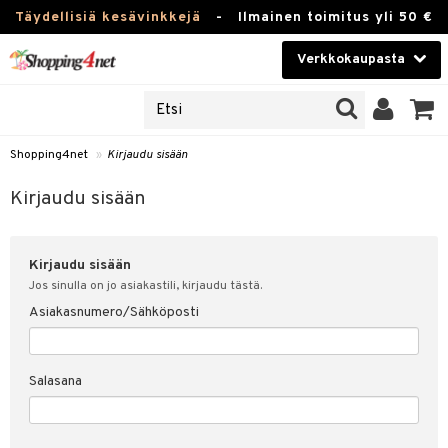
Täydellisiä kesävinkkejä
-
Ilmainen toimitus yli 50 €
Verkkokaupasta
JAT
Kauneudenhoito
UOTTEITA
Piilolinssit
Shopping4net
»
Kirjaudu sisään
u sisään
Luontaistuotteet
siakas
Kirjaudu sisään
Apteekki
nohtanut asiakastietoni
Kirjaudu sisään
Fitness
spalvelu
Jos sinulla on jo asiakastili, kirjaudu tästä.
Koti & Sisustus
Asiakasnumero/Sähköposti
ksiä & vastauksia
 hinnat
Lelut, Lapsi & Vauva
Salasana
Shopping4netin myyntiehdot
Tuotemerkkejä
Kampanjat