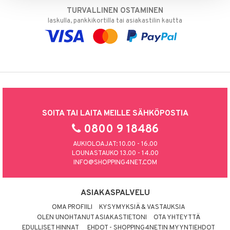
TURVALLINEN OSTAMINEN
laskulla, pankkikortilla tai asiakastilin kautta
SOITA TAI LAITA MEILLE SÄHKÖPOSTIA
0800 9 18486
AUKIOLOAJAT: 10.00 - 16.00
LOUNASTAUKO 13.00 - 14.00
INFO@SHOPPING4NET.COM
ASIAKASPALVELU
OMA PROFIILI
KYSYMYKSIÄ & VASTAUKSIA
OLEN UNOHTANUT ASIAKASTIETONI
OTA YHTEYTTÄ
EDULLISET HINNAT
EHDOT - SHOPPING4NETIN MYYNTIEHDOT