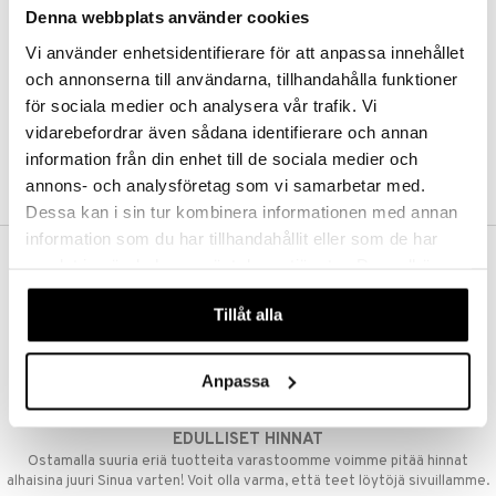
Denna webbplats använder cookies
Kestotilaus
Pidä tuotteita silmällä
Vi använder enhetsidentifierare för att anpassa innehållet
Arvostele tuotteita
Toivelistat
och annonserna till användarna, tillhandahålla funktioner
för sociala medier och analysera vår trafik. Vi
vidarebefordrar även sådana identifierare och annan
information från din enhet till de sociala medier och
LUO ASIAKAS
annons- och analysföretag som vi samarbetar med.
Dessa kan i sin tur kombinera informationen med annan
information som du har tillhandahållit eller som de har
samlat in när du har använt deras tjänster. Du godkänner
ILMAINEN TOIMITUS YLI 50 €
våra cookies vid fortsatt användande av vår webbplats.
Aina maksuton vaihtoehto, huolimatta siitä ostatko yksittäisen
Tillåt alla
tuotteen tai koko tilauksellesi joka ylittää 50 €.
NOPEAT TOIMITUKSET
Anpassa
Ennen kello 13.00 tehdyt tilaukset lähetetään normaalisti samana
päivänä
EDULLISET HINNAT
Ostamalla suuria eriä tuotteita varastoomme voimme pitää hinnat
alhaisina juuri Sinua varten! Voit olla varma, että teet löytöjä sivuillamme.