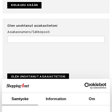
etojen suojaus
ksi
4net
Olen unohtanut asiakastietoni
Asiakasnumero/Sähköposti
Luo uusi asiakas
Samtycke
Information
Om
Hyviä tarjouksia
Laskutustiedot
Tilauksen tila & historiikki