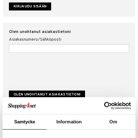
etojen suojaus
ksi
4net
Olen unohtanut asiakastietoni
Asiakasnumero/Sähköposti
Luo uusi asiakas
Samtycke
Information
Om
Hyviä tarjouksia
Laskutustiedot
Tilauksen tila & historiikki