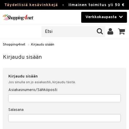
Täydellisiä kesävinkkejä
-
Ilmainen toimitus yli 50 €
Verkkokaupasta
JAT
Kauneudenhoito
UOTTEITA
Piilolinssit
Shopping4net
»
Kirjaudu sisään
u sisään
Luontaistuotteet
siakas
Kirjaudu sisään
Apteekki
nohtanut asiakastietoni
Kirjaudu sisään
Fitness
spalvelu
Jos sinulla on jo asiakastili, kirjaudu tästä.
Koti & Sisustus
Asiakasnumero/Sähköposti
ksiä & vastauksia
 hinnat
Lelut, Lapsi & Vauva
Salasana
Shopping4netin myyntiehdot
Tuotemerkkejä
Kampanjat