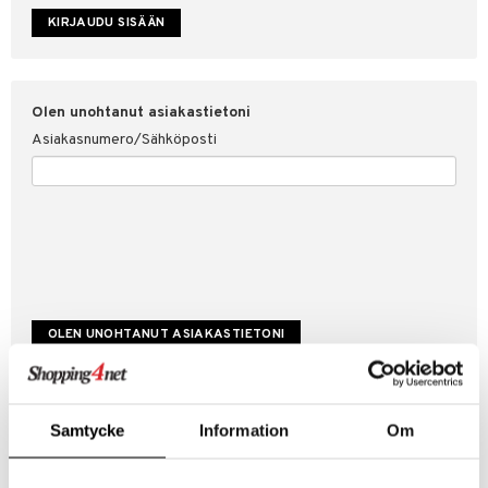
etojen suojaus
ksi
4net
Olen unohtanut asiakastietoni
Asiakasnumero/Sähköposti
Luo uusi asiakas
Samtycke
Information
Om
Hyviä tarjouksia
Laskutustiedot
Tilauksen tila & historiikki