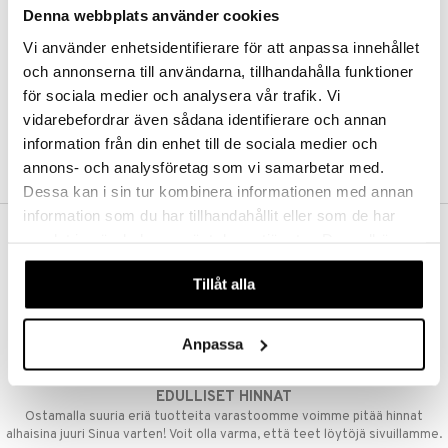
Denna webbplats använder cookies
Kestotilaus
Pidä tuotteita silmällä
Vi använder enhetsidentifierare för att anpassa innehållet
Arvostele tuotteita
Toivelistat
och annonserna till användarna, tillhandahålla funktioner
för sociala medier och analysera vår trafik. Vi
vidarebefordrar även sådana identifierare och annan
information från din enhet till de sociala medier och
LUO ASIAKAS
annons- och analysföretag som vi samarbetar med.
Dessa kan i sin tur kombinera informationen med annan
information som du har tillhandahållit eller som de har
samlat in när du har använt deras tjänster. Du godkänner
ILMAINEN TOIMITUS YLI 50 €
våra cookies vid fortsatt användande av vår webbplats.
Aina maksuton vaihtoehto, huolimatta siitä ostatko yksittäisen
Tillåt alla
tuotteen tai koko tilauksellesi joka ylittää 50 €.
NOPEAT TOIMITUKSET
Anpassa
Ennen kello 13.00 tehdyt tilaukset lähetetään normaalisti samana
päivänä
EDULLISET HINNAT
Ostamalla suuria eriä tuotteita varastoomme voimme pitää hinnat
alhaisina juuri Sinua varten! Voit olla varma, että teet löytöjä sivuillamme.