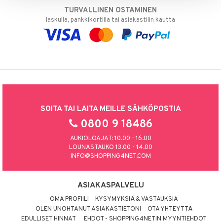
TURVALLINEN OSTAMINEN
laskulla, pankkikortilla tai asiakastilin kautta
SOITA TAI LAITA MEILLE SÄHKÖPOSTIA
0800 9 18486
AUKIOLOAJAT: 10.00 - 16.00
LOUNASTAUKO 13.00 - 14.00
INFO@SHOPPING4NET.COM
ASIAKASPALVELU
OMA PROFIILI
KYSYMYKSIÄ & VASTAUKSIA
OLEN UNOHTANUT ASIAKASTIETONI
OTA YHTEYTTÄ
EDULLISET HINNAT
EHDOT - SHOPPING4NETIN MYYNTIEHDOT