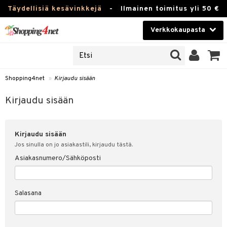
Täydellisiä kesävinkkejä
-
Ilmainen toimitus yli 50 €
Verkkokaupasta
JAT
Kauneudenhoito
UOTTEITA
Piilolinssit
Shopping4net
»
Kirjaudu sisään
u sisään
Luontaistuotteet
siakas
Kirjaudu sisään
Apteekki
nohtanut asiakastietoni
Kirjaudu sisään
Fitness
spalvelu
Jos sinulla on jo asiakastili, kirjaudu tästä.
Koti & Sisustus
Asiakasnumero/Sähköposti
ksiä & vastauksia
 hinnat
Lelut, Lapsi & Vauva
Salasana
Shopping4netin myyntiehdot
Tuotemerkkejä
Kampanjat