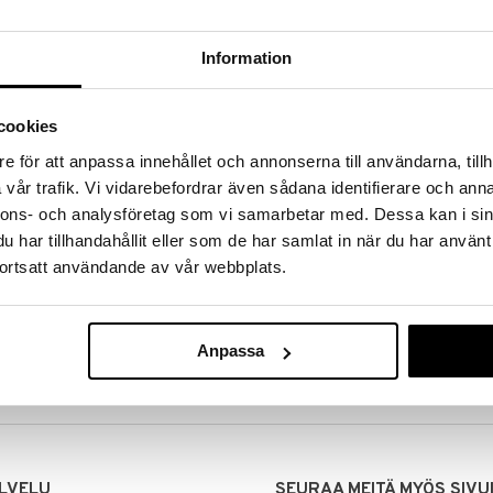
Information
cookies
e för att anpassa innehållet och annonserna till användarna, tillh
vår trafik. Vi vidarebefordrar även sådana identifierare och anna
nnons- och analysföretag som vi samarbetar med. Dessa kan i sin
har tillhandahållit eller som de har samlat in när du har använt
ortsatt användande av vår webbplats.
MITUKSET
EDULLISET HINNAT
00 tehdyt tilaukset lähetetään
Ostamalla suuria eriä tuotteita 
mana päivänä
voimme pitää hinnat alhaisina juuri
Anpassa
Voit olla varma, että teet löytöjä 
LVELU
SEURAA MEITÄ MYÖS SIVU