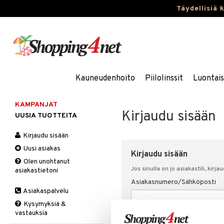
Täydellisiä 
Kauneudenhoito
Piilolinssit
Luontai
KAMPANJAT
Kirjaudu sisään
UUSIA TUOTTEITA
Kirjaudu sisään
Uusi asiakas
Kirjaudu sisään
Olen unohtanut
Jos sinulla on jo asiakastili, kirja
asiakastietoni
Asiakasnumero/Sähköposti
Asiakaspalvelu
Kysymyksiä &
vastauksia
Salasana