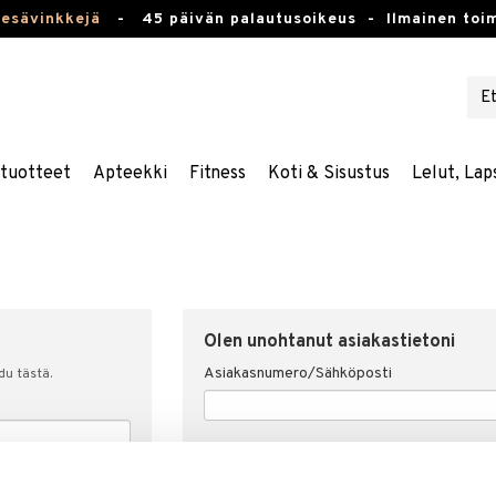
kesävinkkejä
-
45 päivän palautusoikeus -
Ilmainen toim
stuotteet
Apteekki
Fitness
Koti & Sisustus
Lelut, Lap
Olen unohtanut asiakastietoni
Asiakasnumero/Sähköposti
udu tästä.