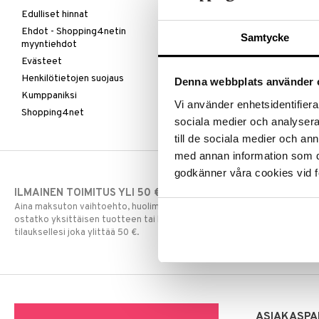
Edulliset hinnat
Ehdot - Shopping4netin
Samtycke
myyntiehdot
Evästeet
Henkilötietojen suojaus
Denna webbplats använder 
Kumppaniksi
Vi använder enhetsidentifierar
Shopping4net
sociala medier och analysera 
till de sociala medier och a
med annan information som du 
godkänner våra cookies vid f
ILMAINEN TOIMITUS YLI 50 €
NOPEAT TOI
Aina maksuton vaihtoehto, huolimatta siitä
Ennen kello 13.
ostatko yksittäisen tuotteen tai koko
normaalisti sa
tilauksellesi joka ylittää 50 €.
ASIAKASPA