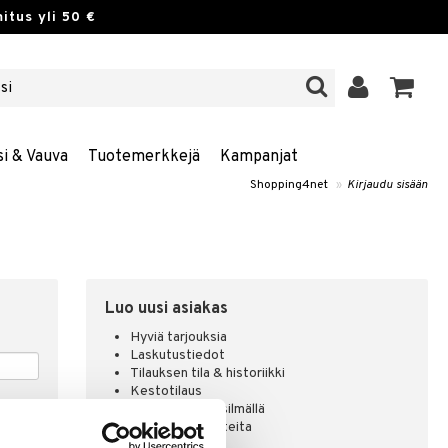
itus yli 50 €
si & Vauva
Tuotemerkkejä
Kampanjat
Shopping4net
»
Kirjaudu sisään
Luo uusi asiakas
Hyviä tarjouksia
Laskutustiedot
Tilauksen tila & historiikki
Kestotilaus
Pidä tuotteita silmällä
Arvostele tuotteita
Toivelistat