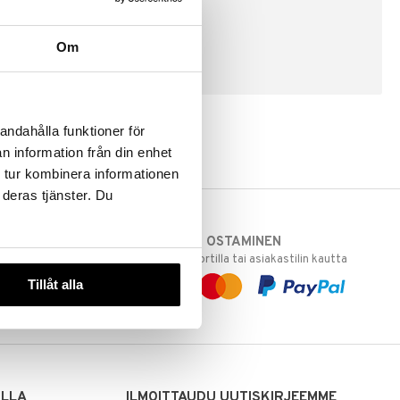
Om
LUO ASIAKAS
andahålla funktioner för
n information från din enhet
 tur kombinera informationen
 deras tjänster. Du
TURVALLINEN OSTAMINEN
varastoomme
laskulla, pankkikortilla tai asiakastilin kautta
 Sinua varten!
Tillåt alla
sivuillamme.
ILLA
ILMOITTAUDU UUTISKIRJEEMME