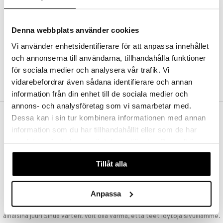
Kestotilaus
Pidä tuotteita silmällä
Arvostele tuotteita
Denna webbplats använder cookies
Toivelistat
Vi använder enhetsidentifierare för att anpassa innehållet
och annonserna till användarna, tillhandahålla funktioner
för sociala medier och analysera vår trafik. Vi
LUO ASIAKAS
vidarebefordrar även sådana identifierare och annan
information från din enhet till de sociala medier och
annons- och analysföretag som vi samarbetar med.
Dessa kan i sin tur kombinera informationen med annan
ILMAINEN TOIMITUS YLI 50 €
information som du har tillhandahållit eller som de har
Aina maksuton vaihtoehto, huolimatta siitä ostatko yksittäisen
samlat in när du har använt deras tjänster. Du godkänner
tuotteen tai koko tilauksellesi joka ylittää 50 €.
våra cookies vid fortsatt användande av vår webbplats.
NOPEAT TOIMITUKSET
Tillåt alla
Ennen kello 13.00 tehdyt tilaukset lähetetään normaalisti samana
päivänä
Anpassa
EDULLISET HINNAT
Ostamalla suuria eriä tuotteita varastoomme voimme pitää hinnat
alhaisina juuri Sinua varten! Voit olla varma, että teet löytöjä sivuillamme.