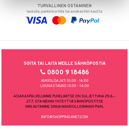
TURVALLINEN OSTAMINEN
laskulla, pankkikortilla tai asiakastilin kautta
SOITA TAI LAITA MEILLE SÄHKÖPOSTIA
0800 9 18486
AUKIOLOAJAT: 10.00 - 16.00
LOUNASTAUKO 13.00 - 14.00
ASIAKASPALVELUMME PUHELIMITSE ON SULJETTUNA 29.6.–
27.7. OTA MEIHIN YHTEYTTÄ SÄHKÖPOSTITSE
NIIN AUTAMME SINUA MAHDOLLISIMMAN PIAN.
INFO@SHOPPING4NET.COM