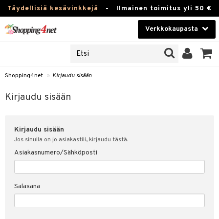
Täydellisiä kesävinkkejä
-
Ilmainen toimitus yli 50 €
Verkkokaupasta
JAT
Kauneudenhoito
UOTTEITA
Piilolinssit
Shopping4net
»
Kirjaudu sisään
u sisään
Luontaistuotteet
siakas
Kirjaudu sisään
Apteekki
nohtanut asiakastietoni
Kirjaudu sisään
Fitness
spalvelu
Jos sinulla on jo asiakastili, kirjaudu tästä.
Koti & Sisustus
Asiakasnumero/Sähköposti
ksiä & vastauksia
 hinnat
Lelut, Lapsi & Vauva
Salasana
Shopping4netin myyntiehdot
Tuotemerkkejä
Kampanjat