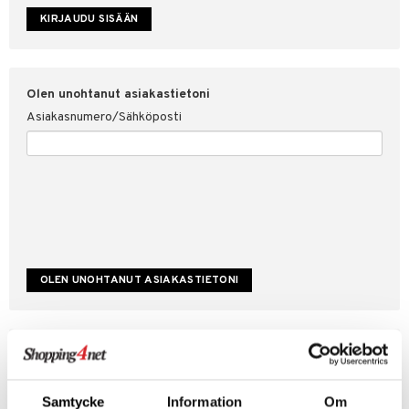
etojen suojaus
ksi
4net
Olen unohtanut asiakastietoni
Asiakasnumero/Sähköposti
Luo uusi asiakas
Hyviä tarjouksia
Laskutustiedot
Samtycke
Information
Om
Tilauksen tila & historiikki