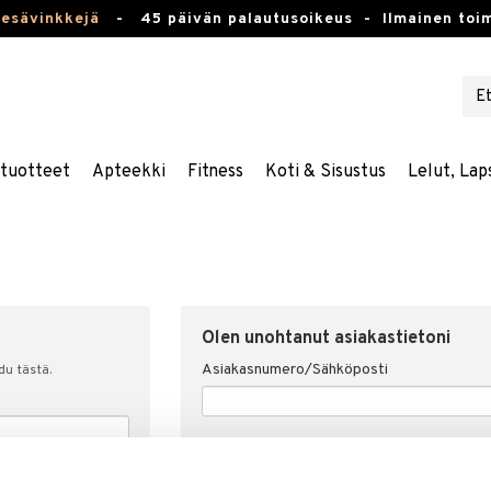
kesävinkkejä
-
45 päivän palautusoikeus -
Ilmainen toim
stuotteet
Apteekki
Fitness
Koti & Sisustus
Lelut, Lap
Olen unohtanut asiakastietoni
Asiakasnumero/Sähköposti
udu tästä.