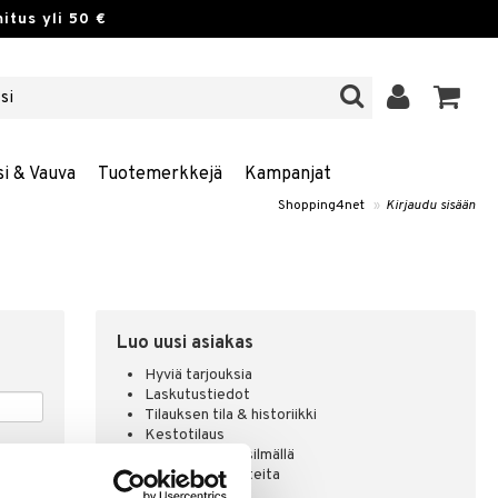
itus yli 50 €
si & Vauva
Tuotemerkkejä
Kampanjat
Shopping4net
»
Kirjaudu sisään
Luo uusi asiakas
Hyviä tarjouksia
Laskutustiedot
Tilauksen tila & historiikki
Kestotilaus
Pidä tuotteita silmällä
Arvostele tuotteita
Toivelistat