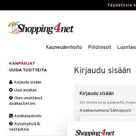
Täydellisiä 
Kauneudenhoito
Piilolinssit
Luontai
KAMPANJAT
Kirjaudu sisään
UUSIA TUOTTEITA
Kirjaudu sisään
Uusi asiakas
Kirjaudu sisään
Olen unohtanut
Jos sinulla on jo asiakastili, kirja
asiakastietoni
Asiakasnumero/Sähköposti
Asiakaspalvelu
Kysymyksiä &
vastauksia
Salasana