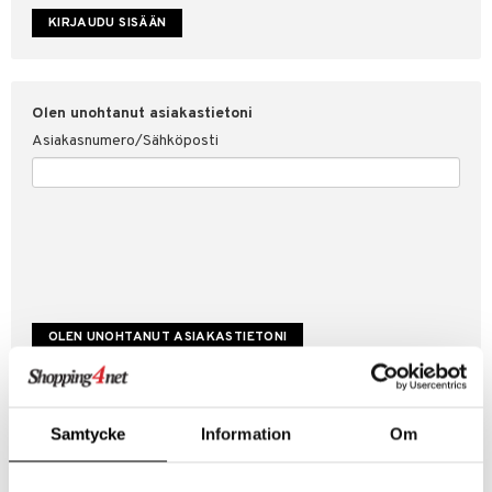
etojen suojaus
ksi
4net
Olen unohtanut asiakastietoni
Asiakasnumero/Sähköposti
Luo uusi asiakas
Samtycke
Information
Om
Hyviä tarjouksia
Laskutustiedot
Tilauksen tila & historiikki