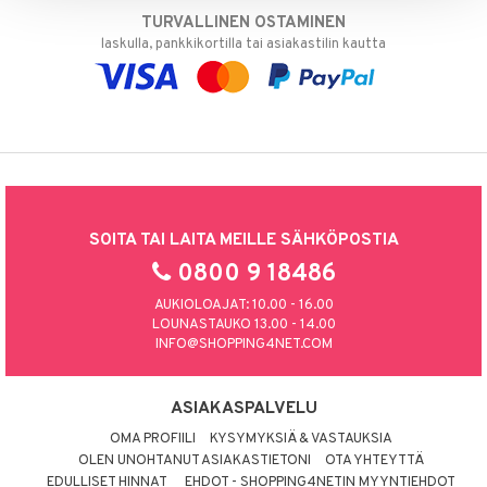
TURVALLINEN OSTAMINEN
laskulla, pankkikortilla tai asiakastilin kautta
SOITA TAI LAITA MEILLE SÄHKÖPOSTIA
0800 9 18486
AUKIOLOAJAT: 10.00 - 16.00
LOUNASTAUKO 13.00 - 14.00
INFO@SHOPPING4NET.COM
ASIAKASPALVELU
OMA PROFIILI
KYSYMYKSIÄ & VASTAUKSIA
OLEN UNOHTANUT ASIAKASTIETONI
OTA YHTEYTTÄ
EDULLISET HINNAT
EHDOT - SHOPPING4NETIN MYYNTIEHDOT