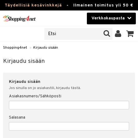
Täydellisiä kesävinkkejä
-
Ilmainen toimitus yli 50 €
Verkkokaupasta
JAT
Kauneudenhoito
UOTTEITA
Piilolinssit
Shopping4net
»
Kirjaudu sisään
u sisään
Luontaistuotteet
siakas
Kirjaudu sisään
Apteekki
nohtanut asiakastietoni
Kirjaudu sisään
Fitness
spalvelu
Jos sinulla on jo asiakastili, kirjaudu tästä.
Koti & Sisustus
Asiakasnumero/Sähköposti
ksiä & vastauksia
 hinnat
Lelut, Lapsi & Vauva
Salasana
Shopping4netin myyntiehdot
Tuotemerkkejä
Kampanjat