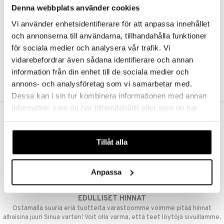
Denna webbplats använder cookies
Kestotilaus
Pidä tuotteita silmällä
Vi använder enhetsidentifierare för att anpassa innehållet
Arvostele tuotteita
Toivelistat
och annonserna till användarna, tillhandahålla funktioner
för sociala medier och analysera vår trafik. Vi
vidarebefordrar även sådana identifierare och annan
information från din enhet till de sociala medier och
LUO ASIAKAS
annons- och analysföretag som vi samarbetar med.
Dessa kan i sin tur kombinera informationen med annan
information som du har tillhandahållit eller som de har
samlat in när du har använt deras tjänster. Du godkänner
ILMAINEN TOIMITUS YLI 50 €
våra cookies vid fortsatt användande av vår webbplats.
Aina maksuton vaihtoehto, huolimatta siitä ostatko yksittäisen
Tillåt alla
tuotteen tai koko tilauksellesi joka ylittää 50 €.
NOPEAT TOIMITUKSET
Anpassa
Ennen kello 13.00 tehdyt tilaukset lähetetään normaalisti samana
päivänä
EDULLISET HINNAT
Ostamalla suuria eriä tuotteita varastoomme voimme pitää hinnat
alhaisina juuri Sinua varten! Voit olla varma, että teet löytöjä sivuillamme.