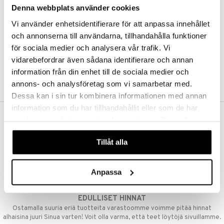
Denna webbplats använder cookies
Kestotilaus
Pidä tuotteita silmällä
Vi använder enhetsidentifierare för att anpassa innehållet
Arvostele tuotteita
Toivelistat
och annonserna till användarna, tillhandahålla funktioner
för sociala medier och analysera vår trafik. Vi
vidarebefordrar även sådana identifierare och annan
information från din enhet till de sociala medier och
LUO ASIAKAS
annons- och analysföretag som vi samarbetar med.
Dessa kan i sin tur kombinera informationen med annan
information som du har tillhandahållit eller som de har
samlat in när du har använt deras tjänster. Du godkänner
ILMAINEN TOIMITUS YLI 50 €
våra cookies vid fortsatt användande av vår webbplats.
Aina maksuton vaihtoehto, huolimatta siitä ostatko yksittäisen
Tillåt alla
tuotteen tai koko tilauksellesi joka ylittää 50 €.
NOPEAT TOIMITUKSET
Anpassa
Ennen kello 13.00 tehdyt tilaukset lähetetään normaalisti samana
päivänä
EDULLISET HINNAT
Ostamalla suuria eriä tuotteita varastoomme voimme pitää hinnat
alhaisina juuri Sinua varten! Voit olla varma, että teet löytöjä sivuillamme.