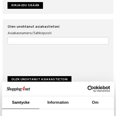
etojen suojaus
ksi
4net
Olen unohtanut asiakastietoni
Asiakasnumero/Sähköposti
Luo uusi asiakas
Samtycke
Information
Om
Hyviä tarjouksia
Laskutustiedot
Tilauksen tila & historiikki