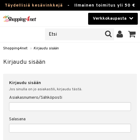
Täydellisiä kesävinkkejä
-
Ilmainen toimitus yli 50 €
Verkkokaupasta
JAT
Kauneudenhoito
UOTTEITA
Piilolinssit
Shopping4net
»
Kirjaudu sisään
u sisään
Luontaistuotteet
siakas
Kirjaudu sisään
Apteekki
nohtanut asiakastietoni
Kirjaudu sisään
Fitness
spalvelu
Jos sinulla on jo asiakastili, kirjaudu tästä.
Koti & Sisustus
Asiakasnumero/Sähköposti
ksiä & vastauksia
 hinnat
Lelut, Lapsi & Vauva
Salasana
Shopping4netin myyntiehdot
Tuotemerkkejä
Kampanjat