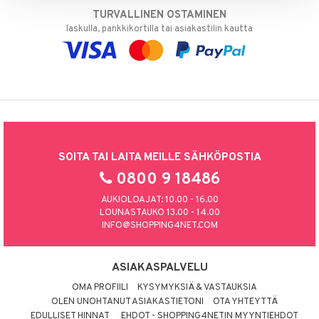
TURVALLINEN OSTAMINEN
laskulla, pankkikortilla tai asiakastilin kautta
SOITA TAI LAITA MEILLE SÄHKÖPOSTIA
0800 9 18486
AUKIOLOAJAT: 10.00 - 16.00
LOUNASTAUKO 13.00 - 14.00
INFO@SHOPPING4NET.COM
ASIAKASPALVELU
OMA PROFIILI
KYSYMYKSIÄ & VASTAUKSIA
OLEN UNOHTANUT ASIAKASTIETONI
OTA YHTEYTTÄ
EDULLISET HINNAT
EHDOT - SHOPPING4NETIN MYYNTIEHDOT