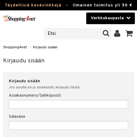
Täydellisiä kesävinkkejä
-
Ilmainen toimitus yli 50 €
Verkkokaupasta
JAT
Kauneudenhoito
UOTTEITA
Piilolinssit
Shopping4net
»
Kirjaudu sisään
u sisään
Luontaistuotteet
siakas
Kirjaudu sisään
Apteekki
nohtanut asiakastietoni
Kirjaudu sisään
Fitness
spalvelu
Jos sinulla on jo asiakastili, kirjaudu tästä.
Koti & Sisustus
Asiakasnumero/Sähköposti
ksiä & vastauksia
 hinnat
Lelut, Lapsi & Vauva
Salasana
Shopping4netin myyntiehdot
Tuotemerkkejä
Kampanjat