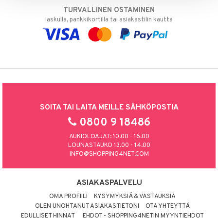
TURVALLINEN OSTAMINEN
laskulla, pankkikortilla tai asiakastilin kautta
SOITA TAI LAITA MEILLE SÄHKÖPOSTIA
0800 9 18486
AUKIOLOAJAT: 10.00 - 16.00
LOUNASTAUKO 13.00 - 14.00
INFO@SHOPPING4NET.COM
ASIAKASPALVELU
OMA PROFIILI
KYSYMYKSIÄ & VASTAUKSIA
OLEN UNOHTANUT ASIAKASTIETONI
OTA YHTEYTTÄ
EDULLISET HINNAT
EHDOT - SHOPPING4NETIN MYYNTIEHDOT