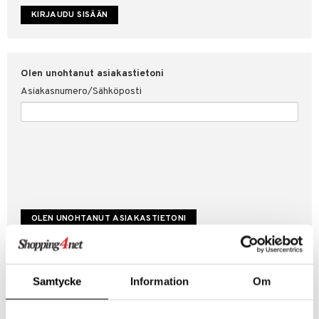
etojen suojaus
ksi
4net
Olen unohtanut asiakastietoni
Asiakasnumero/Sähköposti
Luo uusi asiakas
Samtycke
Information
Om
Hyviä tarjouksia
Laskutustiedot
Tilauksen tila & historiikki