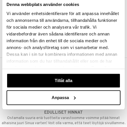
Denna webbplats använder cookies
Kestotilaus
Pidä tuotteita silmällä
Vi använder enhetsidentifierare för att anpassa innehållet
Arvostele tuotteita
Toivelistat
och annonserna till användarna, tillhandahålla funktioner
för sociala medier och analysera vår trafik. Vi
vidarebefordrar även sådana identifierare och annan
information från din enhet till de sociala medier och
LUO ASIAKAS
annons- och analysföretag som vi samarbetar med.
Dessa kan i sin tur kombinera informationen med annan
information som du har tillhandahållit eller som de har
samlat in när du har använt deras tjänster. Du godkänner
ILMAINEN TOIMITUS YLI 50 €
våra cookies vid fortsatt användande av vår webbplats.
Aina maksuton vaihtoehto, huolimatta siitä ostatko yksittäisen
Tillåt alla
tuotteen tai koko tilauksellesi joka ylittää 50 €.
NOPEAT TOIMITUKSET
Anpassa
Ennen kello 13.00 tehdyt tilaukset lähetetään normaalisti samana
päivänä
EDULLISET HINNAT
Ostamalla suuria eriä tuotteita varastoomme voimme pitää hinnat
alhaisina juuri Sinua varten! Voit olla varma, että teet löytöjä sivuillamme.