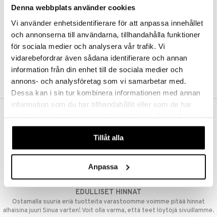
Denna webbplats använder cookies
Kestotilaus
Pidä tuotteita silmällä
Vi använder enhetsidentifierare för att anpassa innehållet
Arvostele tuotteita
Toivelistat
och annonserna till användarna, tillhandahålla funktioner
för sociala medier och analysera vår trafik. Vi
vidarebefordrar även sådana identifierare och annan
information från din enhet till de sociala medier och
LUO ASIAKAS
annons- och analysföretag som vi samarbetar med.
Dessa kan i sin tur kombinera informationen med annan
information som du har tillhandahållit eller som de har
samlat in när du har använt deras tjänster. Du godkänner
ILMAINEN TOIMITUS YLI 50 €
våra cookies vid fortsatt användande av vår webbplats.
Aina maksuton vaihtoehto, huolimatta siitä ostatko yksittäisen
Tillåt alla
tuotteen tai koko tilauksellesi joka ylittää 50 €.
NOPEAT TOIMITUKSET
Anpassa
Ennen kello 13.00 tehdyt tilaukset lähetetään normaalisti samana
päivänä
EDULLISET HINNAT
Ostamalla suuria eriä tuotteita varastoomme voimme pitää hinnat
alhaisina juuri Sinua varten! Voit olla varma, että teet löytöjä sivuillamme.