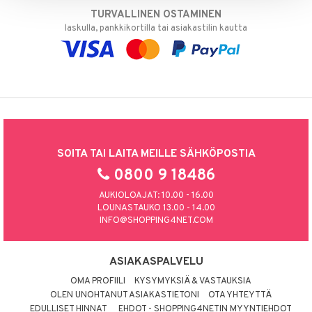
TURVALLINEN OSTAMINEN
laskulla, pankkikortilla tai asiakastilin kautta
SOITA TAI LAITA MEILLE SÄHKÖPOSTIA
0800 9 18486
AUKIOLOAJAT: 10.00 - 16.00
LOUNASTAUKO 13.00 - 14.00
INFO@SHOPPING4NET.COM
ASIAKASPALVELU
OMA PROFIILI
KYSYMYKSIÄ & VASTAUKSIA
OLEN UNOHTANUT ASIAKASTIETONI
OTA YHTEYTTÄ
EDULLISET HINNAT
EHDOT - SHOPPING4NETIN MYYNTIEHDOT