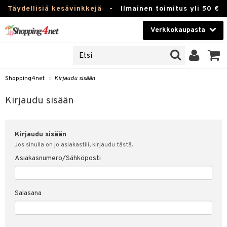
Täydellisiä kesävinkkejä
-
Ilmainen toimitus yli 50 €
Verkkokaupasta
JAT
Kauneudenhoito
UOTTEITA
Piilolinssit
Shopping4net
»
Kirjaudu sisään
u sisään
Luontaistuotteet
siakas
Kirjaudu sisään
Apteekki
nohtanut asiakastietoni
Kirjaudu sisään
Fitness
spalvelu
Jos sinulla on jo asiakastili, kirjaudu tästä.
Koti & Sisustus
Asiakasnumero/Sähköposti
ksiä & vastauksia
 hinnat
Lelut, Lapsi & Vauva
Salasana
Shopping4netin myyntiehdot
Tuotemerkkejä
Kampanjat