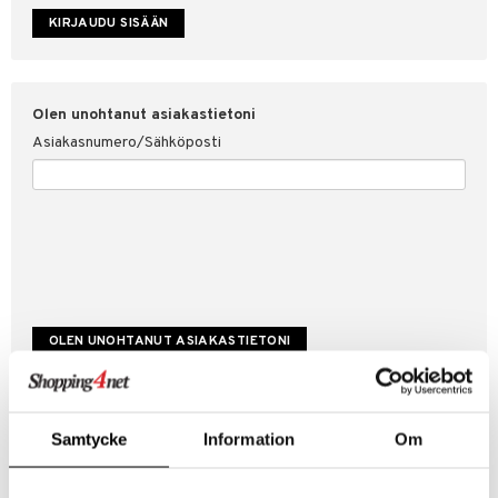
etojen suojaus
ksi
4net
Olen unohtanut asiakastietoni
Asiakasnumero/Sähköposti
Luo uusi asiakas
Samtycke
Information
Om
Hyviä tarjouksia
Laskutustiedot
Tilauksen tila & historiikki