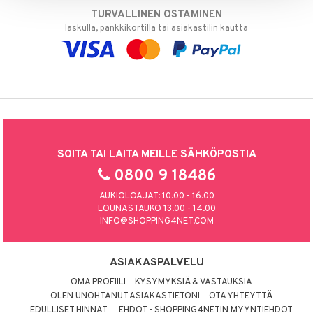
TURVALLINEN OSTAMINEN
laskulla, pankkikortilla tai asiakastilin kautta
SOITA TAI LAITA MEILLE SÄHKÖPOSTIA
0800 9 18486
AUKIOLOAJAT: 10.00 - 16.00
LOUNASTAUKO 13.00 - 14.00
INFO@SHOPPING4NET.COM
ASIAKASPALVELU
OMA PROFIILI
KYSYMYKSIÄ & VASTAUKSIA
OLEN UNOHTANUT ASIAKASTIETONI
OTA YHTEYTTÄ
EDULLISET HINNAT
EHDOT - SHOPPING4NETIN MYYNTIEHDOT