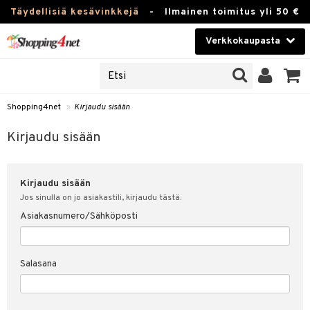
Täydellisiä kesävinkkejä
-
Ilmainen toimitus yli 50 €
Verkkokaupasta
JAT
Kauneudenhoito
UOTTEITA
Piilolinssit
Shopping4net
»
Kirjaudu sisään
u sisään
Luontaistuotteet
siakas
Kirjaudu sisään
Apteekki
nohtanut asiakastietoni
Kirjaudu sisään
Fitness
spalvelu
Jos sinulla on jo asiakastili, kirjaudu tästä.
Koti & Sisustus
Asiakasnumero/Sähköposti
ksiä & vastauksia
 hinnat
Lelut, Lapsi & Vauva
Salasana
Shopping4netin myyntiehdot
Tuotemerkkejä
Kampanjat