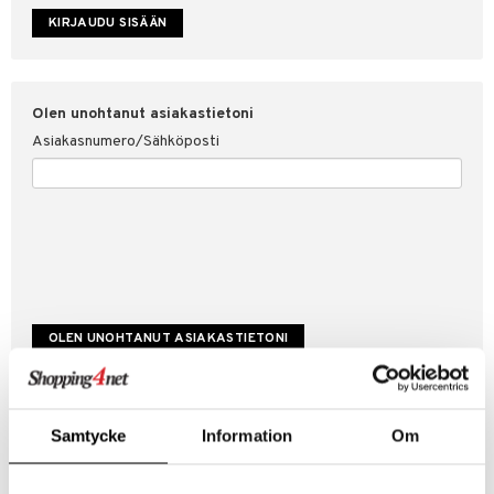
etojen suojaus
ksi
4net
Olen unohtanut asiakastietoni
Asiakasnumero/Sähköposti
Luo uusi asiakas
Samtycke
Information
Om
Hyviä tarjouksia
Laskutustiedot
Tilauksen tila & historiikki