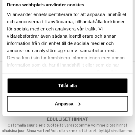
Denna webbplats använder cookies
Kestotilaus
Pidä tuotteita silmällä
Vi använder enhetsidentifierare för att anpassa innehållet
Arvostele tuotteita
Toivelistat
och annonserna till användarna, tillhandahålla funktioner
för sociala medier och analysera vår trafik. Vi
vidarebefordrar även sådana identifierare och annan
information från din enhet till de sociala medier och
LUO ASIAKAS
annons- och analysföretag som vi samarbetar med.
Dessa kan i sin tur kombinera informationen med annan
information som du har tillhandahållit eller som de har
samlat in när du har använt deras tjänster. Du godkänner
ILMAINEN TOIMITUS YLI 50 €
våra cookies vid fortsatt användande av vår webbplats.
Aina maksuton vaihtoehto, huolimatta siitä ostatko yksittäisen
Tillåt alla
tuotteen tai koko tilauksellesi joka ylittää 50 €.
NOPEAT TOIMITUKSET
Anpassa
Ennen kello 13.00 tehdyt tilaukset lähetetään normaalisti samana
päivänä
EDULLISET HINNAT
Ostamalla suuria eriä tuotteita varastoomme voimme pitää hinnat
alhaisina juuri Sinua varten! Voit olla varma, että teet löytöjä sivuillamme.