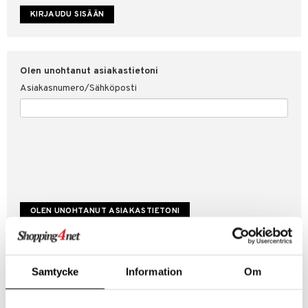
etojen suojaus
ksi
4net
Olen unohtanut asiakastietoni
Asiakasnumero/Sähköposti
Luo uusi asiakas
Samtycke
Information
Om
Hyviä tarjouksia
Laskutustiedot
Tilauksen tila & historiikki