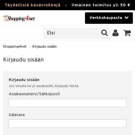
Täydellisiä kesävinkkejä
-
Ilmainen toimitus yli 50 €
Verkkokaupasta
JAT
Kauneudenhoito
UOTTEITA
Piilolinssit
Shopping4net
»
Kirjaudu sisään
u sisään
Luontaistuotteet
siakas
Kirjaudu sisään
Apteekki
nohtanut asiakastietoni
Kirjaudu sisään
Fitness
spalvelu
Jos sinulla on jo asiakastili, kirjaudu tästä.
Koti & Sisustus
Asiakasnumero/Sähköposti
ksiä & vastauksia
 hinnat
Lelut, Lapsi & Vauva
Salasana
Shopping4netin myyntiehdot
Tuotemerkkejä
Kampanjat