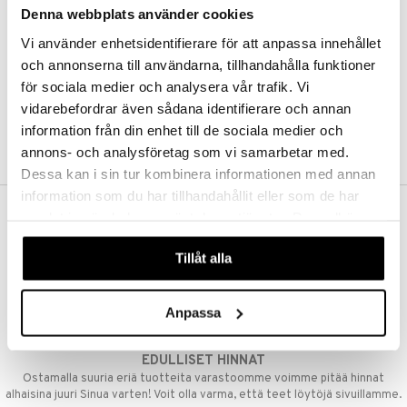
Denna webbplats använder cookies
Kestotilaus
Pidä tuotteita silmällä
Vi använder enhetsidentifierare för att anpassa innehållet
Arvostele tuotteita
Toivelistat
och annonserna till användarna, tillhandahålla funktioner
för sociala medier och analysera vår trafik. Vi
vidarebefordrar även sådana identifierare och annan
information från din enhet till de sociala medier och
LUO ASIAKAS
annons- och analysföretag som vi samarbetar med.
Dessa kan i sin tur kombinera informationen med annan
information som du har tillhandahållit eller som de har
samlat in när du har använt deras tjänster. Du godkänner
ILMAINEN TOIMITUS YLI 50 €
våra cookies vid fortsatt användande av vår webbplats.
Aina maksuton vaihtoehto, huolimatta siitä ostatko yksittäisen
Tillåt alla
tuotteen tai koko tilauksellesi joka ylittää 50 €.
NOPEAT TOIMITUKSET
Anpassa
Ennen kello 13.00 tehdyt tilaukset lähetetään normaalisti samana
päivänä
EDULLISET HINNAT
Ostamalla suuria eriä tuotteita varastoomme voimme pitää hinnat
alhaisina juuri Sinua varten! Voit olla varma, että teet löytöjä sivuillamme.