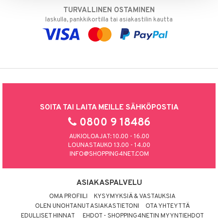
TURVALLINEN OSTAMINEN
laskulla, pankkikortilla tai asiakastilin kautta
SOITA TAI LAITA MEILLE SÄHKÖPOSTIA
0800 9 18486
AUKIOLOAJAT: 10.00 - 16.00
LOUNASTAUKO 13.00 - 14.00
INFO@SHOPPING4NET.COM
ASIAKASPALVELU
OMA PROFIILI
KYSYMYKSIÄ & VASTAUKSIA
OLEN UNOHTANUT ASIAKASTIETONI
OTA YHTEYTTÄ
EDULLISET HINNAT
EHDOT - SHOPPING4NETIN MYYNTIEHDOT