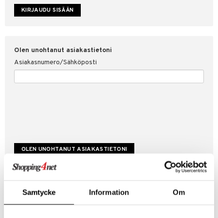
etojen suojaus
ksi
4net
Olen unohtanut asiakastietoni
Asiakasnumero/Sähköposti
Luo uusi asiakas
Samtycke
Information
Om
Hyviä tarjouksia
Laskutustiedot
Tilauksen tila & historiikki