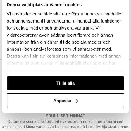
Denna webbplats använder cookies
Kestotilaus
Pidä tuotteita silmällä
Vi använder enhetsidentifierare för att anpassa innehållet
Arvostele tuotteita
Toivelistat
och annonserna till användarna, tillhandahålla funktioner
för sociala medier och analysera vår trafik. Vi
vidarebefordrar även sådana identifierare och annan
information från din enhet till de sociala medier och
LUO ASIAKAS
annons- och analysföretag som vi samarbetar med.
Dessa kan i sin tur kombinera informationen med annan
information som du har tillhandahållit eller som de har
samlat in när du har använt deras tjänster. Du godkänner
ILMAINEN TOIMITUS YLI 50 €
våra cookies vid fortsatt användande av vår webbplats.
Aina maksuton vaihtoehto, huolimatta siitä ostatko yksittäisen
Tillåt alla
tuotteen tai koko tilauksellesi joka ylittää 50 €.
NOPEAT TOIMITUKSET
Anpassa
Ennen kello 13.00 tehdyt tilaukset lähetetään normaalisti samana
päivänä
EDULLISET HINNAT
Ostamalla suuria eriä tuotteita varastoomme voimme pitää hinnat
alhaisina juuri Sinua varten! Voit olla varma, että teet löytöjä sivuillamme.