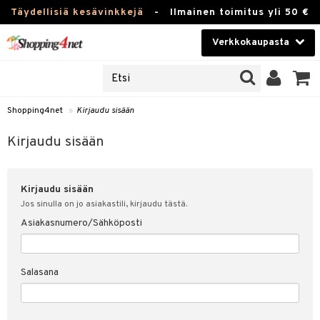
Täydellisiä kesävinkkejä
-
Ilmainen toimitus yli 50 €
Verkkokaupasta
JAT
Kauneudenhoito
UOTTEITA
Piilolinssit
Shopping4net
»
Kirjaudu sisään
u sisään
Luontaistuotteet
siakas
Kirjaudu sisään
Apteekki
nohtanut asiakastietoni
Kirjaudu sisään
Fitness
spalvelu
Jos sinulla on jo asiakastili, kirjaudu tästä.
Koti & Sisustus
Asiakasnumero/Sähköposti
ksiä & vastauksia
 hinnat
Lelut, Lapsi & Vauva
Salasana
Shopping4netin myyntiehdot
Tuotemerkkejä
Kampanjat