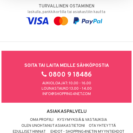
TURVALLINEN OSTAMINEN
laskulla, pankkikortilla tai asiakastilin kautta
SOITA TAI LAITA MEILLE SÄHKÖPOSTIA
0800 9 18486
AUKIOLOAJAT: 10.00 - 16.00
LOUNASTAUKO 13.00 - 14.00
INFO@SHOPPING4NET.COM
ASIAKASPALVELU
OMA PROFIILI
KYSYMYKSIÄ & VASTAUKSIA
OLEN UNOHTANUT ASIAKASTIETONI
OTA YHTEYTTÄ
EDULLISET HINNAT
EHDOT - SHOPPING4NETIN MYYNTIEHDOT