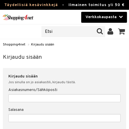
Täydellisiä kesävinkkejä
-
Ilmainen toimitus yli 50 €
Verkkokaupasta
JAT
Kauneudenhoito
UOTTEITA
Piilolinssit
Shopping4net
»
Kirjaudu sisään
u sisään
Luontaistuotteet
siakas
Kirjaudu sisään
Apteekki
nohtanut asiakastietoni
Kirjaudu sisään
Fitness
spalvelu
Jos sinulla on jo asiakastili, kirjaudu tästä.
Koti & Sisustus
Asiakasnumero/Sähköposti
ksiä & vastauksia
 hinnat
Lelut, Lapsi & Vauva
Salasana
Shopping4netin myyntiehdot
Tuotemerkkejä
Kampanjat