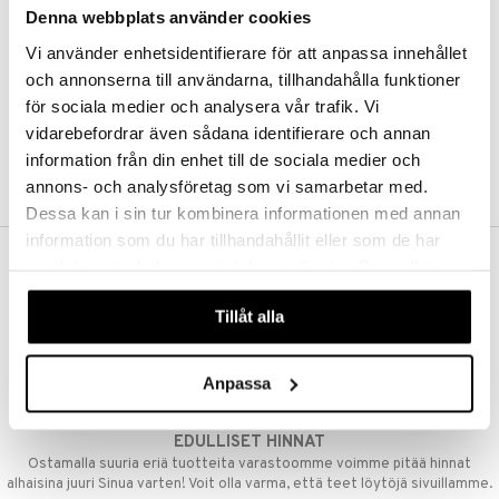
Denna webbplats använder cookies
Kestotilaus
Pidä tuotteita silmällä
Vi använder enhetsidentifierare för att anpassa innehållet
Arvostele tuotteita
Toivelistat
och annonserna till användarna, tillhandahålla funktioner
för sociala medier och analysera vår trafik. Vi
vidarebefordrar även sådana identifierare och annan
information från din enhet till de sociala medier och
LUO ASIAKAS
annons- och analysföretag som vi samarbetar med.
Dessa kan i sin tur kombinera informationen med annan
information som du har tillhandahållit eller som de har
samlat in när du har använt deras tjänster. Du godkänner
ILMAINEN TOIMITUS YLI 50 €
våra cookies vid fortsatt användande av vår webbplats.
Aina maksuton vaihtoehto, huolimatta siitä ostatko yksittäisen
Tillåt alla
tuotteen tai koko tilauksellesi joka ylittää 50 €.
NOPEAT TOIMITUKSET
Anpassa
Ennen kello 13.00 tehdyt tilaukset lähetetään normaalisti samana
päivänä
EDULLISET HINNAT
Ostamalla suuria eriä tuotteita varastoomme voimme pitää hinnat
alhaisina juuri Sinua varten! Voit olla varma, että teet löytöjä sivuillamme.