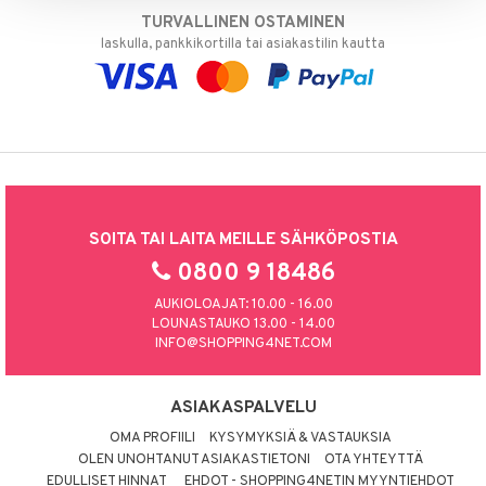
TURVALLINEN OSTAMINEN
laskulla, pankkikortilla tai asiakastilin kautta
SOITA TAI LAITA MEILLE SÄHKÖPOSTIA
0800 9 18486
AUKIOLOAJAT: 10.00 - 16.00
LOUNASTAUKO 13.00 - 14.00
INFO@SHOPPING4NET.COM
ASIAKASPALVELU
OMA PROFIILI
KYSYMYKSIÄ & VASTAUKSIA
OLEN UNOHTANUT ASIAKASTIETONI
OTA YHTEYTTÄ
EDULLISET HINNAT
EHDOT - SHOPPING4NETIN MYYNTIEHDOT