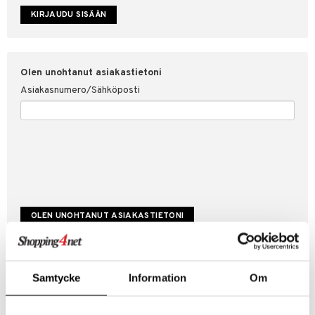
etojen suojaus
ksi
4net
Olen unohtanut asiakastietoni
Asiakasnumero/Sähköposti
Luo uusi asiakas
Samtycke
Information
Om
Hyviä tarjouksia
Laskutustiedot
Tilauksen tila & historiikki