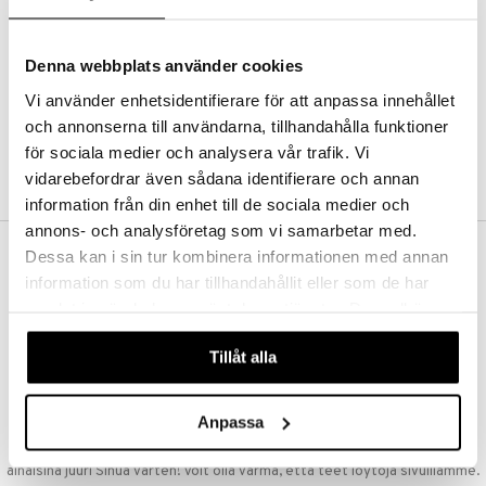
Kestotilaus
Pidä tuotteita silmällä
Arvostele tuotteita
Denna webbplats använder cookies
Toivelistat
Vi använder enhetsidentifierare för att anpassa innehållet
och annonserna till användarna, tillhandahålla funktioner
för sociala medier och analysera vår trafik. Vi
LUO ASIAKAS
vidarebefordrar även sådana identifierare och annan
information från din enhet till de sociala medier och
annons- och analysföretag som vi samarbetar med.
Dessa kan i sin tur kombinera informationen med annan
ILMAINEN TOIMITUS YLI 50 €
information som du har tillhandahållit eller som de har
Aina maksuton vaihtoehto, huolimatta siitä ostatko yksittäisen
samlat in när du har använt deras tjänster. Du godkänner
tuotteen tai koko tilauksellesi joka ylittää 50 €.
våra cookies vid fortsatt användande av vår webbplats.
NOPEAT TOIMITUKSET
Tillåt alla
Ennen kello 13.00 tehdyt tilaukset lähetetään normaalisti samana
päivänä
Anpassa
EDULLISET HINNAT
Ostamalla suuria eriä tuotteita varastoomme voimme pitää hinnat
alhaisina juuri Sinua varten! Voit olla varma, että teet löytöjä sivuillamme.