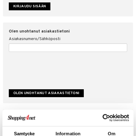
etojen suojaus
ksi
4net
Olen unohtanut asiakastietoni
Asiakasnumero/Sähköposti
Luo uusi asiakas
Hyviä tarjouksia
Laskutustiedot
Samtycke
Information
Om
Tilauksen tila & historiikki