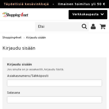
Täydellisiä kesävinkkejä
-
Ilmainen toimitus yli 50 €
Verkkokaupasta
JAT
Kauneudenhoito
UOTTEITA
Piilolinssit
Shopping4net
»
Kirjaudu sisään
u sisään
Luontaistuotteet
siakas
Kirjaudu sisään
Apteekki
nohtanut asiakastietoni
Kirjaudu sisään
Fitness
spalvelu
Jos sinulla on jo asiakastili, kirjaudu tästä.
Koti & Sisustus
Asiakasnumero/Sähköposti
ksiä & vastauksia
 hinnat
Lelut, Lapsi & Vauva
Salasana
Shopping4netin myyntiehdot
Tuotemerkkejä
Kampanjat