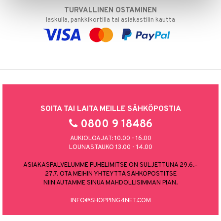
TURVALLINEN OSTAMINEN
laskulla, pankkikortilla tai asiakastilin kautta
SOITA TAI LAITA MEILLE SÄHKÖPOSTIA
0800 9 18486
AUKIOLOAJAT: 10.00 - 16.00
LOUNASTAUKO 13.00 - 14.00
ASIAKASPALVELUMME PUHELIMITSE ON SULJETTUNA 29.6.–
27.7. OTA MEIHIN YHTEYTTÄ SÄHKÖPOSTITSE
NIIN AUTAMME SINUA MAHDOLLISIMMAN PIAN.
INFO@SHOPPING4NET.COM