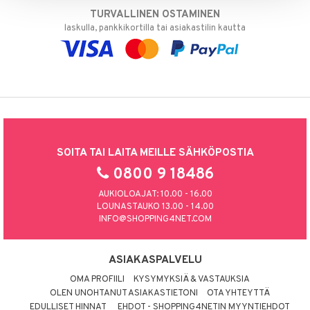
TURVALLINEN OSTAMINEN
laskulla, pankkikortilla tai asiakastilin kautta
SOITA TAI LAITA MEILLE SÄHKÖPOSTIA
0800 9 18486
AUKIOLOAJAT: 10.00 - 16.00
LOUNASTAUKO 13.00 - 14.00
INFO@SHOPPING4NET.COM
ASIAKASPALVELU
OMA PROFIILI
KYSYMYKSIÄ & VASTAUKSIA
OLEN UNOHTANUT ASIAKASTIETONI
OTA YHTEYTTÄ
EDULLISET HINNAT
EHDOT - SHOPPING4NETIN MYYNTIEHDOT