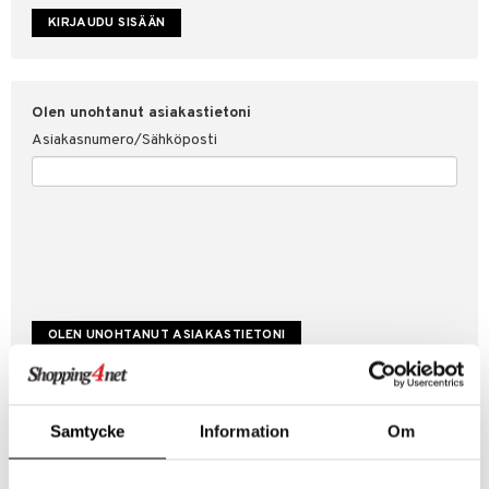
etojen suojaus
ksi
4net
Olen unohtanut asiakastietoni
Asiakasnumero/Sähköposti
Luo uusi asiakas
Samtycke
Information
Om
Hyviä tarjouksia
Laskutustiedot
Tilauksen tila & historiikki