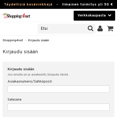
Täydellisiä kesävinkkejä
-
Ilmainen toimitus yli 50 €
Verkkokaupasta
JAT
Kauneudenhoito
UOTTEITA
Piilolinssit
Shopping4net
»
Kirjaudu sisään
u sisään
Luontaistuotteet
siakas
Kirjaudu sisään
Apteekki
nohtanut asiakastietoni
Kirjaudu sisään
Fitness
spalvelu
Jos sinulla on jo asiakastili, kirjaudu tästä.
Koti & Sisustus
Asiakasnumero/Sähköposti
ksiä & vastauksia
 hinnat
Lelut, Lapsi & Vauva
Salasana
Shopping4netin myyntiehdot
Tuotemerkkejä
Kampanjat