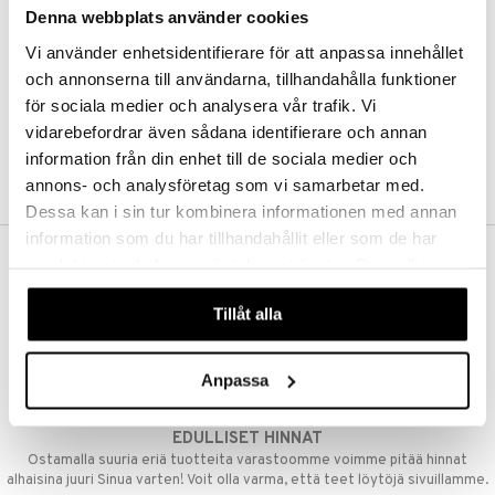
Denna webbplats använder cookies
Kestotilaus
Pidä tuotteita silmällä
Vi använder enhetsidentifierare för att anpassa innehållet
Arvostele tuotteita
Toivelistat
och annonserna till användarna, tillhandahålla funktioner
för sociala medier och analysera vår trafik. Vi
vidarebefordrar även sådana identifierare och annan
information från din enhet till de sociala medier och
LUO ASIAKAS
annons- och analysföretag som vi samarbetar med.
Dessa kan i sin tur kombinera informationen med annan
information som du har tillhandahållit eller som de har
samlat in när du har använt deras tjänster. Du godkänner
ILMAINEN TOIMITUS YLI 50 €
våra cookies vid fortsatt användande av vår webbplats.
Aina maksuton vaihtoehto, huolimatta siitä ostatko yksittäisen
Tillåt alla
tuotteen tai koko tilauksellesi joka ylittää 50 €.
NOPEAT TOIMITUKSET
Anpassa
Ennen kello 13.00 tehdyt tilaukset lähetetään normaalisti samana
päivänä
EDULLISET HINNAT
Ostamalla suuria eriä tuotteita varastoomme voimme pitää hinnat
alhaisina juuri Sinua varten! Voit olla varma, että teet löytöjä sivuillamme.