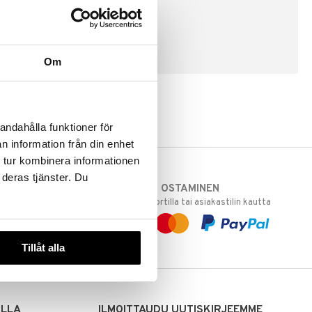
LUO ASIAKAS
Om
andahålla funktioner för
n information från din enhet
 tur kombinera informationen
 deras tjänster. Du
TURVALLINEN OSTAMINEN
varastoomme
laskulla, pankkikortilla tai asiakastilin kautta
 Sinua varten!
sivuillamme.
Tillåt alla
ILLA
ILMOITTAUDU UUTISKIRJEEMME