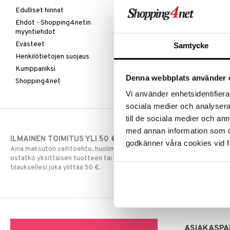
Edulliset hinnat
Ehdot - Shopping4netin
myyntiehdot
Evästeet
Samtycke
Henkilötietojen suojaus
Kumppaniksi
Denna webbplats använder 
Shopping4net
Vi använder enhetsidentifierar
sociala medier och analysera 
till de sociala medier och a
med annan information som du 
ILMAINEN TOIMITUS YLI 50 €
NOPEAT TOI
godkänner våra cookies vid f
Aina maksuton vaihtoehto, huolimatta siitä
Ennen kello 13.
ostatko yksittäisen tuotteen tai koko
normaalisti sa
tilauksellesi joka ylittää 50 €.
ASIAKASPA