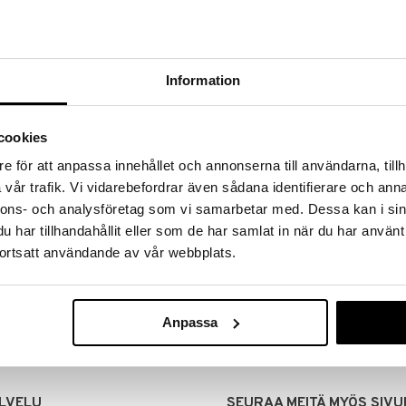
Information
cookies
e för att anpassa innehållet och annonserna till användarna, tillh
vår trafik. Vi vidarebefordrar även sådana identifierare och anna
nnons- och analysföretag som vi samarbetar med. Dessa kan i sin
har tillhandahållit eller som de har samlat in när du har använt
MITUKSET
EDULLISET HINNAT
ortsatt användande av vår webbplats.
00 tehdyt tilaukset lähetetään
Ostamalla suuria eriä tuotteita 
mana päivänä
voimme pitää hinnat alhaisina juuri
Voit olla varma, että teet löytöjä 
Anpassa
LVELU
SEURAA MEITÄ MYÖS SIVU