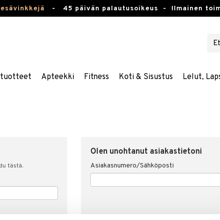
kesävinkkejä
-
45 päivän palautusoikeus -
Ilmainen toim
stuotteet
Apteekki
Fitness
Koti & Sisustus
Lelut, Lap
Olen unohtanut asiakastietoni
Asiakasnumero/Sähköposti
udu tästä.