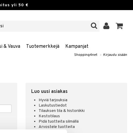
itus yli 50 €
si & Vauva
Tuotemerkkejä
Kampanjat
Shopping4net
»
Kirjaudu sisään
Luo uusi asiakas
Hyviä tarjouksia
Laskutustiedot
Tilauksen tila & historiikki
Kestotilaus
Pidä tuotteita silmällä
Arvostele tuotteita
Toivelistat