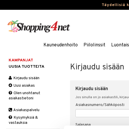
Täydellisiä 
Kauneudenhoito
Piilolinssit
Luontai
KAMPANJAT
Kirjaudu sisään
UUSIA TUOTTEITA
Kirjaudu sisään
Uusi asiakas
Kirjaudu sisään
Olen unohtanut
Jos sinulla on jo asiakastili, kirja
asiakastietoni
Asiakasnumero/Sähköposti
Asiakaspalvelu
Kysymyksiä &
vastauksia
Salasana