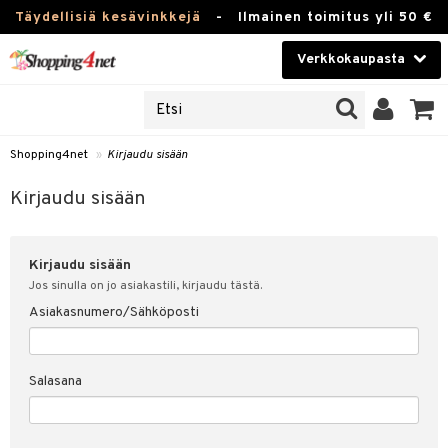
Täydellisiä kesävinkkejä
-
Ilmainen toimitus yli 50 €
Verkkokaupasta
JAT
Kauneudenhoito
UOTTEITA
Piilolinssit
Shopping4net
»
Kirjaudu sisään
u sisään
Luontaistuotteet
siakas
Kirjaudu sisään
Apteekki
nohtanut asiakastietoni
Kirjaudu sisään
Fitness
spalvelu
Jos sinulla on jo asiakastili, kirjaudu tästä.
Koti & Sisustus
Asiakasnumero/Sähköposti
ksiä & vastauksia
 hinnat
Lelut, Lapsi & Vauva
Salasana
Shopping4netin myyntiehdot
Tuotemerkkejä
Kampanjat