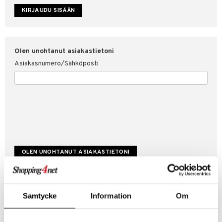
etojen suojaus
ksi
4net
Olen unohtanut asiakastietoni
Asiakasnumero/Sähköposti
Luo uusi asiakas
Samtycke
Information
Om
Hyviä tarjouksia
Laskutustiedot
Tilauksen tila & historiikki