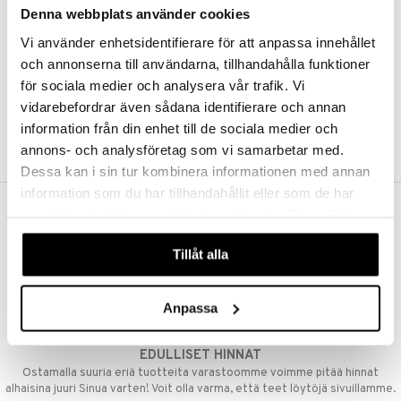
Denna webbplats använder cookies
Kestotilaus
Pidä tuotteita silmällä
Vi använder enhetsidentifierare för att anpassa innehållet
Arvostele tuotteita
Toivelistat
och annonserna till användarna, tillhandahålla funktioner
för sociala medier och analysera vår trafik. Vi
vidarebefordrar även sådana identifierare och annan
information från din enhet till de sociala medier och
LUO ASIAKAS
annons- och analysföretag som vi samarbetar med.
Dessa kan i sin tur kombinera informationen med annan
information som du har tillhandahållit eller som de har
samlat in när du har använt deras tjänster. Du godkänner
ILMAINEN TOIMITUS YLI 50 €
våra cookies vid fortsatt användande av vår webbplats.
Aina maksuton vaihtoehto, huolimatta siitä ostatko yksittäisen
Tillåt alla
tuotteen tai koko tilauksellesi joka ylittää 50 €.
NOPEAT TOIMITUKSET
Anpassa
Ennen kello 13.00 tehdyt tilaukset lähetetään normaalisti samana
päivänä
EDULLISET HINNAT
Ostamalla suuria eriä tuotteita varastoomme voimme pitää hinnat
alhaisina juuri Sinua varten! Voit olla varma, että teet löytöjä sivuillamme.