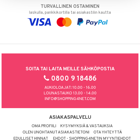
TURVALLINEN OSTAMINEN
laskulla, pankkikortilla tai asiakastilin kautta
SOITA TAI LAITA MEILLE SÄHKÖPOSTIA
0800 9 18486
AUKIOLOAJAT: 10.00 - 16.00
LOUNASTAUKO 13.00 - 14.00
INFO@SHOPPING4NET.COM
ASIAKASPALVELU
OMA PROFIILI
KYSYMYKSIÄ & VASTAUKSIA
OLEN UNOHTANUT ASIAKASTIETONI
OTA YHTEYTTÄ
EDULLISET HINNAT
EHDOT - SHOPPING4NETIN MYYNTIEHDOT