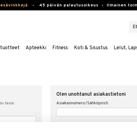
kesävinkkejä
-
45 päivän palautusoikeus -
Ilmainen toim
stuotteet
Apteekki
Fitness
Koti & Sisustus
Lelut, Lap
Olen unohtanut asiakastietoni
Asiakasnumero/Sähköposti
udu tästä.