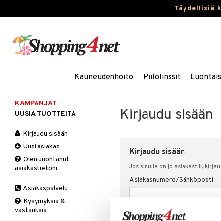
Täydellisiä 
Kauneudenhoito
Piilolinssit
Luontai
KAMPANJAT
Kirjaudu sisään
UUSIA TUOTTEITA
Kirjaudu sisään
Uusi asiakas
Kirjaudu sisään
Olen unohtanut
Jos sinulla on jo asiakastili, kirja
asiakastietoni
Asiakasnumero/Sähköposti
Asiakaspalvelu
Kysymyksiä &
vastauksia
Salasana