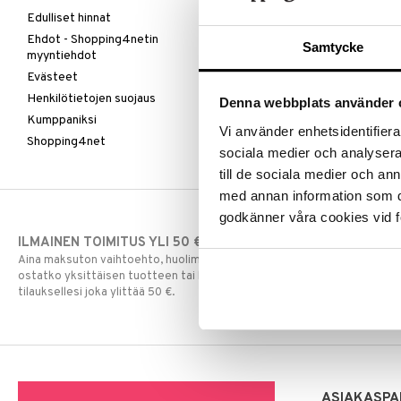
Edulliset hinnat
Ehdot - Shopping4netin
Samtycke
myyntiehdot
Evästeet
Henkilötietojen suojaus
Denna webbplats använder 
Kumppaniksi
Vi använder enhetsidentifierar
Shopping4net
sociala medier och analysera 
till de sociala medier och a
med annan information som du 
godkänner våra cookies vid f
ILMAINEN TOIMITUS YLI 50 €
NOPEAT TOI
Aina maksuton vaihtoehto, huolimatta siitä
Ennen kello 13.
ostatko yksittäisen tuotteen tai koko
normaalisti sa
tilauksellesi joka ylittää 50 €.
ASIAKASPA