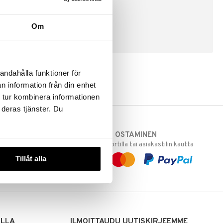
Om
LUO ASIAKAS
andahålla funktioner för
n information från din enhet
 tur kombinera informationen
 deras tjänster. Du
TURVALLINEN OSTAMINEN
varastoomme
laskulla, pankkikortilla tai asiakastilin kautta
 Sinua varten!
Tillåt alla
sivuillamme.
ILLA
ILMOITTAUDU UUTISKIRJEEMME