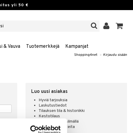
itus yli 50 €
si & Vauva
Tuotemerkkejä
Kampanjat
Shopping4net
»
Kirjaudu sisään
Luo uusi asiakas
Hyviä tarjouksia
Laskutustiedot
Tilauksen tila & historiikki
Kestotilaus
Pidä tuotteita silmällä
Arvostele tuotteita
Toivelistat