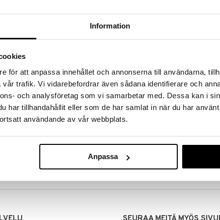
Information
cookies
e för att anpassa innehållet och annonserna till användarna, tillh
vår trafik. Vi vidarebefordrar även sådana identifierare och anna
nnons- och analysföretag som vi samarbetar med. Dessa kan i sin
har tillhandahållit eller som de har samlat in när du har använt
ortsatt användande av vår webbplats.
MITUKSET
EDULLISET HINNAT
00 tehdyt tilaukset lähetetään
Ostamalla suuria eriä tuotteita 
mana päivänä
voimme pitää hinnat alhaisina juuri
Anpassa
Voit olla varma, että teet löytöjä 
LVELU
SEURAA MEITÄ MYÖS SIVU